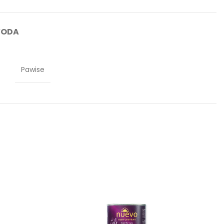
VODA
Pawise
-10%