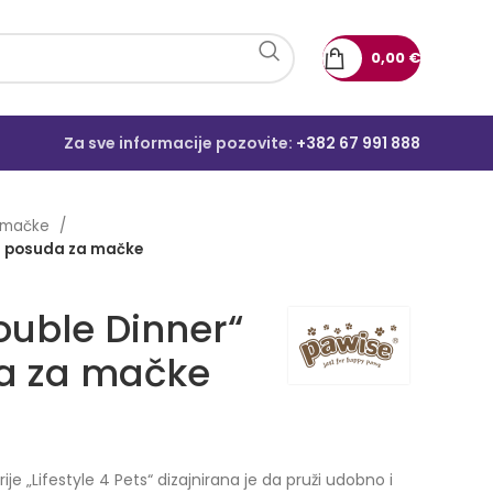
0,00
€
Za sve informacije pozovite:
+382 67 991 888
 mačke
la posuda za mačke
ouble Dinner“
a za mačke
e „Lifestyle 4 Pets“ dizajnirana je da pruži udobno i