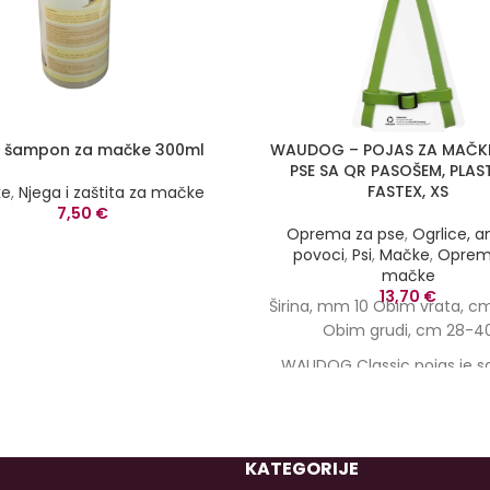
y šampon za mačke 300ml
WAUDOG – POJAS ZA MAČKE
PSE SA QR PASOŠEM, PLAS
FASTEX, XS
ke
,
Njega i zaštita za mačke
7,50
€
Oprema za pse
,
Ogrlice, a
povoci
,
Psi
,
Mačke
,
Oprem
mačke
13,70
€
Širina, mm 10 Obim vrata, c
Obim grudi, cm 28-4
WAUDOG Classic pojas je s
izbor za mačke i male pa
pasa. Izrađena od visokokva
prave kože, koja skladno 
minimalistički stil sa klas
KATEGORIJE
Pouzdan fastex sa bravo