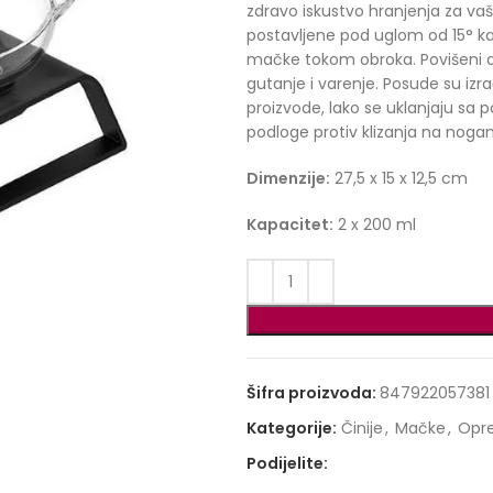
zdravo iskustvo hranjenja za va
postavljene pod uglom od 15° ka
mačke tokom obroka. Povišeni d
gutanje i varenje. Posude su i
proizvode, lako se uklanjaju sa 
podloge protiv klizanja na noga
Dimenzije:
27,5 x 15 x 12,5 cm
Kapacitet:
2 x 200 ml
Šifra proizvoda:
847922057381
Kategorije:
Činije
,
Mačke
,
Opr
Podijelite: