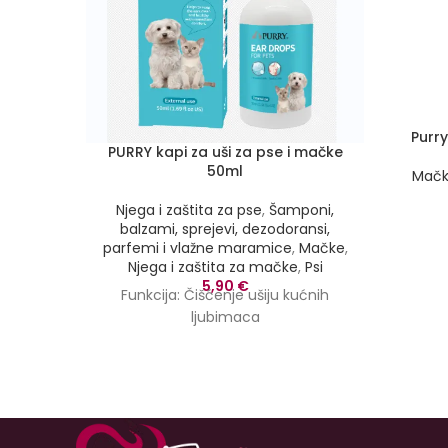
Purr
PURRY kapi za uši za pse i mačke
50ml
Mač
Njega i zaštita za pse
,
Šamponi,
balzami, sprejevi, dezodoransi,
parfemi i vlažne maramice
,
Mačke
,
Njega i zaštita za mačke
,
Psi
5,90
€
Funkcija:
Čišćenje ušiju kućnih
ljubimaca