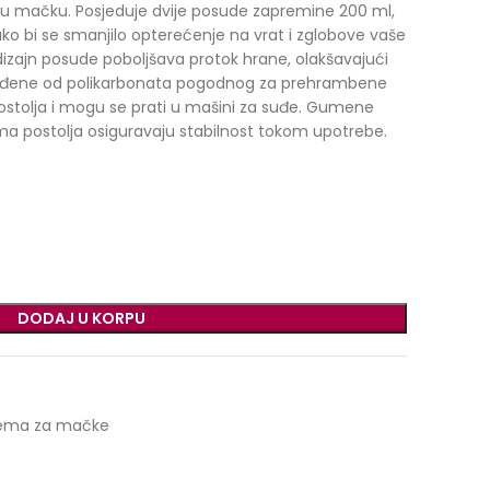
šu mačku. Posjeduje dvije posude zapremine 200 ml,
ko bi se smanjilo opterećenje na vrat i zglobove vaše
izajn posude poboljšava protok hrane, olakšavajući
zrađene od polikarbonata pogodnog za prehrambene
postolja i mogu se prati u mašini za suđe. Gumene
ma postolja osiguravaju stabilnost tokom upotrebe.
DODAJ U KORPU
ema za mačke