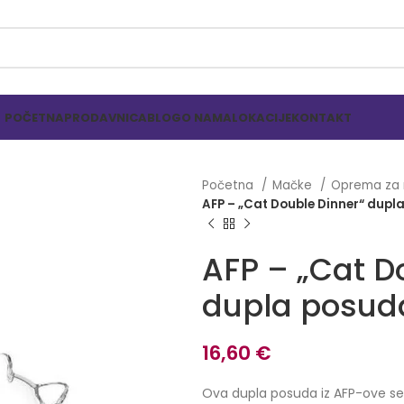
POČETNA
PRODAVNICA
BLOG
O NAMA
LOKACIJE
KONTAKT
Početna
Mačke
Oprema za
AFP – „Cat Double Dinner“ dup
AFP – „Cat D
dupla posud
16,60
€
Ova dupla posuda iz AFP-ove serij