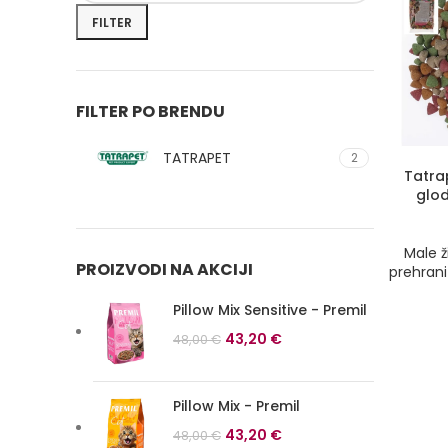
cena
cena
FILTER
FILTER PO BRENDU
TATRAPET
2
Tatra
glod
Male ž
PROIZVODI NA AKCIJI
prehrani
Pillow Mix Sensitive - Premil
Originalna
Trenutna
43,20
€
48,00
€
cena
cena
je
je:
bila:
43,20 €.
Pillow Mix - Premil
48,00 €.
Originalna
Trenutna
43,20
€
48,00
€