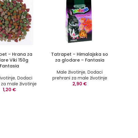
pet – Hrana za
Tatrapet – Himalajska so
are Viki 150g
za glodare – Fantasia
Fantasia
Male životinje
,
Dodaci
ivotinje
,
Dodaci
prehrani za male životinje
 za male životinje
2,90
€
1,20
€