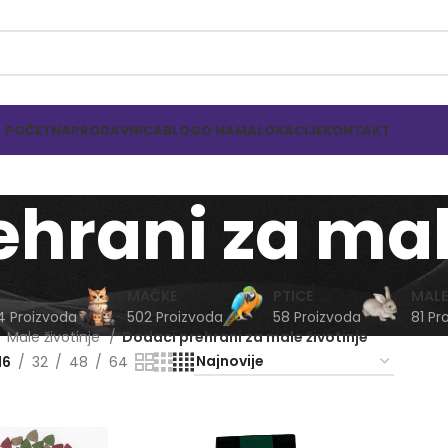
POČETNA
PRODAVNICA
BLOG
O NAMA
LOKACIJE
KONTAKT
hrani za mal
MAČKE
PTICE
MALE
4 Proizvoda
502 Proizvoda
58 Proizvoda
81 Pr
Male životinje
Dodaci prehrani za male životinje
16
32
48
64