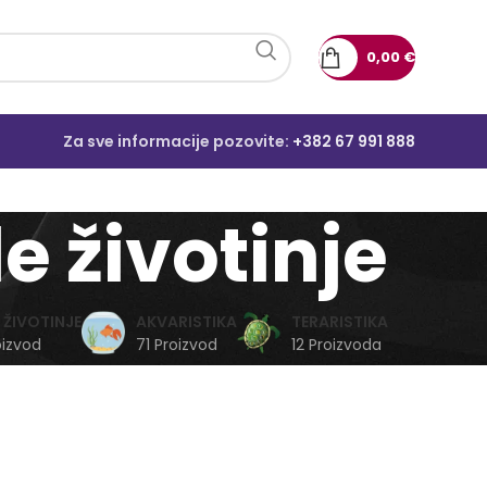
0,00
€
Za sve informacije pozovite:
+382 67 991 888
e životinje
 ŽIVOTINJE
AKVARISTIKA
TERARISTIKA
oizvod
71 Proizvod
12 Proizvoda