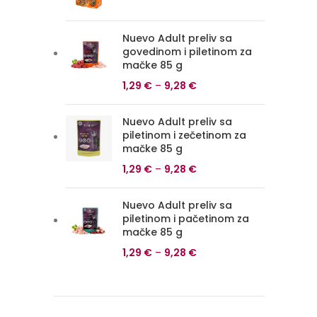
cena
cena
je
je:
bila:
43,20 €.
Nuevo Adult preliv sa
govedinom i piletinom za
48,00 €.
mačke 85 g
1,29
€
–
9,28
€
Nuevo Adult preliv sa
piletinom i zečetinom za
mačke 85 g
1,29
€
–
9,28
€
Nuevo Adult preliv sa
piletinom i pačetinom za
mačke 85 g
1,29
€
–
9,28
€