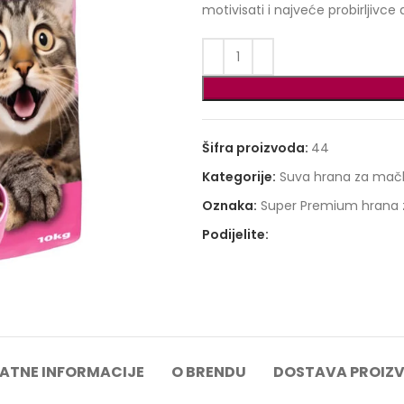
motivisati i najveće probirljivc
48,00 €.
Šifra proizvoda:
44
Kategorije:
Suva hrana za mač
Oznaka:
Super Premium hrana
Podijelite:
ATNE INFORMACIJE
O BRENDU
DOSTAVA PROIZ