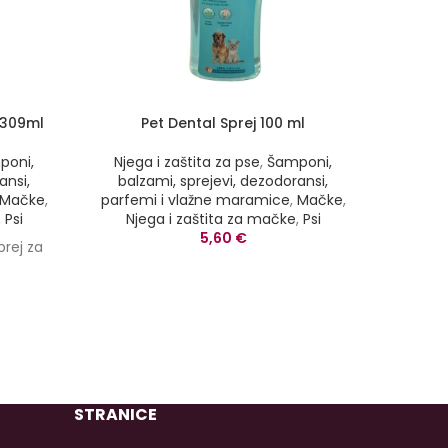
 309ml
Pet Dental Sprej 100 ml
Maram
poni,
Njega i zaštita za pse
,
Šamponi,
ansi,
balzami, sprejevi, dezodoransi,
Mačk
Mačke
,
parfemi i vlažne maramice
,
Mačke
,
,
Psi
Njega i zaštita za mačke
,
Psi
5,60
€
rej za
STRANICE