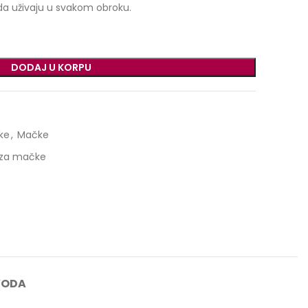
e da uživaju u svakom obroku.
DODAJ U KORPU
ke
,
Mačke
 za mačke
VODA