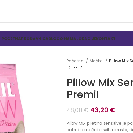
POČETNA
PRODAVNICA
BLOG
O NAMA
LOKACIJE
KONTAKT
Početna
Mačke
Pillow Mix S
Pillow Mix Se
Premil
Originalna
Tren
43,20
€
48,00
€
cena
cena
Pillow MIX piletina sensitive je p
je
je:
potrebe mačaka svih uzrasta, d
bila:
43,20