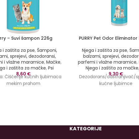
rry – Suvi šampon 226g
PURRY Pet Odor Eliminator
 i zaštita za pse
,
Šamponi,
Njega i zaštita za pse
,
Šam
ami, sprejevi, dezodoransi,
balzami, sprejevi, dezodor
i i vlažne maramice
,
Mačke
,
parfemi i vlažne maramice
,
ga i zaštita za mačke
,
Psi
Njega i zaštita za mačke
8,60
€
9,30
€
ja: Čišćenje kućnih ljubimaca
Dezodorans/odstranjivač/sp
mekim prahom
kućne ljubimce
KATEGORIJE