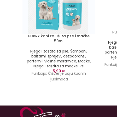
Pu
PURRY kapi za uši za pse i mačke
50ml
Njega
balz
Njega i zaštita za pse
,
Šamponi,
parfem
balzami, sprejevi, dezodoransi,
Nje
parfemi i vlažne maramice
,
Mačke
,
Funkci
Njega i zaštita za mačke
,
Psi
5,90
€
Funkcija:
Čišćenje ušiju kućnih
ljubimaca