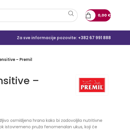
0,00
€
Za sve informacije pozovite:
+382 67 991 888
ensitive – Premil
nsitive –
utna
ažljivo osmišljena hrana kako bi zadovoljila nutritivne
ok istovremeno pruža fenomenalan ukus, koji će
 €.