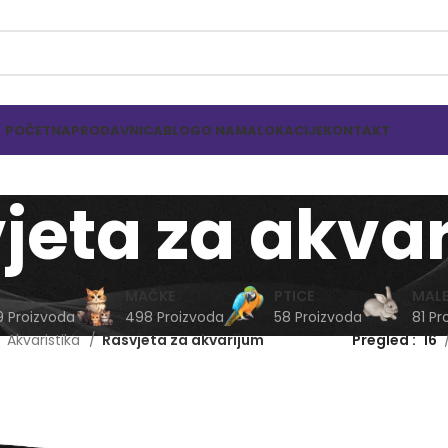
POČETNA
PRODAVNICA
BLOG
O NAMA
LOKACIJE
KONTAKT
jeta za akva
MAČKE
PTICE
MALE
9 Proizvoda
498 Proizvoda
58 Proizvoda
81 Pr
Akvaristika
Rasvjeta za akvarijum
Pregled
16