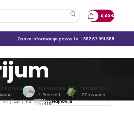
0,00
€
Za sve informacije pozovite:
+382 67 991 888
rijum
 ŽIVOTINJE
AKVARISTIKA
TERARISTIKA
oizvod
71 Proizvod
12 Proizvoda
32
48
64