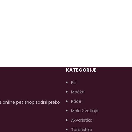
KATEGORIJE
Psi
Mačke
Ptice
aš online pet shop sadrži preko
Male životinje
Akvaristika
Teraristika