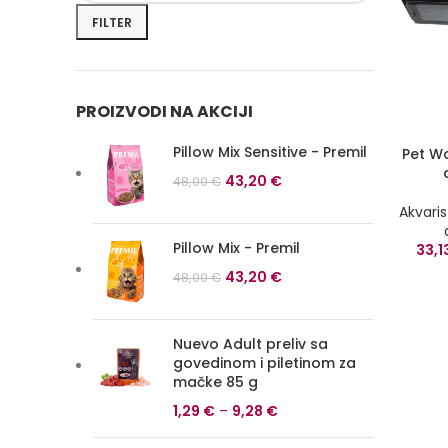
cena
cena
FILTER
PROIZVODI NA AKCIJI
Pillow Mix Sensitive - Premil
Pet W
Originalna
Trenutna
43,20
€
48,00
€
cena
cena
Akvaris
je
je:
bila:
43,20 €.
Pillow Mix - Premil
33,1
48,00 €.
Originalna
Trenutna
43,20
€
48,00
€
cena
cena
je
je:
bila:
43,20 €.
Nuevo Adult preliv sa
govedinom i piletinom za
48,00 €.
mačke 85 g
1,29
€
–
9,28
€