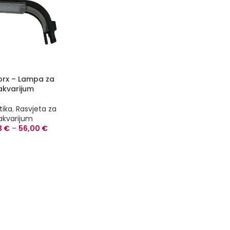
orx – Lampa za
akvarijum
tika
,
Rasvjeta za
akvarijum
3
€
–
56,00
€