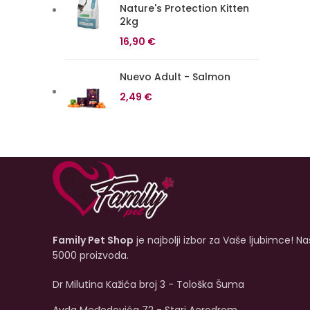
Nature's Protection Kitten
2kg
16,90
€
Nuevo Adult - Salmon
2,49
€
Family Pet Shop
je najbolji izbor za Vaše ljubimce! N
5000 proizvoda.
Dr Milutina Kažića broj 3 - Tološka Šuma