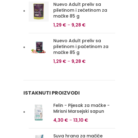
Nuevo Adult preliv sa
piletinom i zečetinom za
mačke 85 g
1,29
€
–
9,28
€
Nuevo Adult preliv sa
piletinom i pačetinom za
mačke 85 g
1,29
€
–
9,28
€
ISTAKNUTI PROIZVODI
Felin - Pijesak za mačke -
Mirisni Marsejski sapun
4,30
€
–
13,10
€
Suva hrana za mačiće