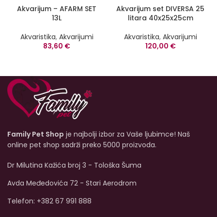
Akvarijum – AFARM SET
Akvarijum set DIVERSA 25
13L
litara 40x25x25cm
Akvaristika
,
Akvarijumi
Akvaristika
,
Akvarijumi
83,60
€
120,00
€
Family Pet Shop
je najbolji izbor za Vaše ljubimce! Naš
online pet shop sadrži preko 5000 proizvoda.
Dr Milutina Kažića broj 3 - Tološka Šuma
Avda Međedovića 72 - Stari Aerodrom
Telefon: +382 67 991 888