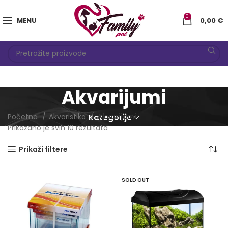
0
MENU
0,00
€
Akvarijumi
Početna
Akvaristika
Akvarijumi
Kategorije
Sorted
Prikazano je svih 10 rezultata
by
Prikaži filtere
latest
SOLD OUT