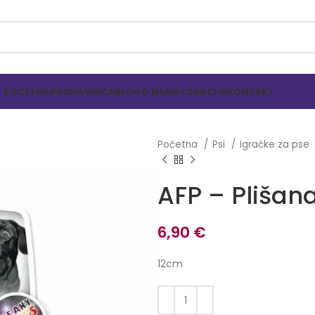
POČETNA
PRODAVNICA
BLOG
O NAMA
LOKACIJE
KONTAKT
Početna
Psi
Igračke za pse
AFP – Plišan
6,90
€
12cm