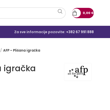
0,00
€
Za sve informacije pozovite:
+382 67 991 888
AFP – Plišana igračka
a igračka