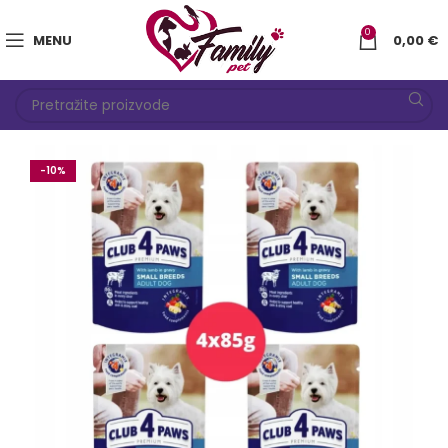
0
MENU
0,00
€
-10%