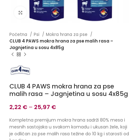
Click to enlarge
Početna
Psi
Mokra hrana za pse
CLUB 4 PAWS mokra hrana za pse malih rasa –
Jagnjetina u sosu 4x85g
CLUB 4 PAWS mokra hrana za pse
malih rasa – Jagnjetina u sosu 4x85g
2,22
€
–
25,97
€
Kompletna premijum mokra hrana sadrži 80% mesa i
mesnih sastojaka u svakom komadu i ukusan žele, koji
je odličan za pse malih rasa težine do 10 kg i starosti od