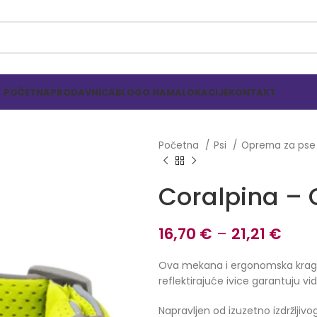
POČETNA
PRODAVNICA
BLOG
O NAMA
LOKACIJE
KONTAKT
Početna
Psi
Oprema za ps
Coralpina – 
16,70
€
–
21,21
€
Ova mekana i ergonomska kragn
reflektirajuće ivice garantuju vid
Napravljen od izuzetno izdržljivog