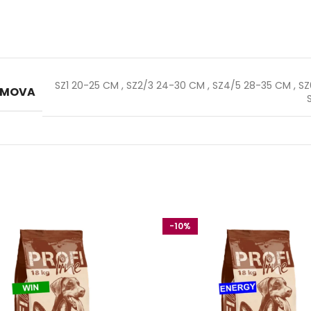
SZ1 20-25 CM
,
SZ2/3 24-30 CM
,
SZ4/5 28-35 CM
,
SZ
 AMOVA
-10%