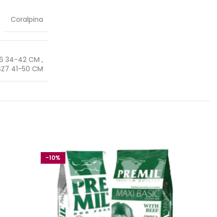
Coralpina
6 34-42 CM
,
SZ7 41-50 CM
-10%
-10%