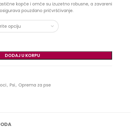
astične kopče i omče su izuzetno robusne, a zavareni
osigurava pouzdano pričvršćivanje.
DODAJ U KORPU
voci
,
Psi
,
Oprema za pse
VODA