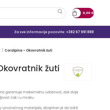
0,00
€
Za sve informacije pozovite:
+382 67 991 888
e
Coralpina – Okovratnik žuti
Okovratnik žuti
a garantuje maksimalnu udobnost, dok dvije
ljivost čak i u mraku.
 i prozračnog materijala, dizajniran je da izdrži