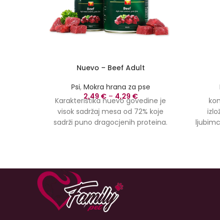
Nuevo – Beef Adult
Psi
,
Mokra hrana za pse
2,49
€
–
4,29
€
Karakteristika nuevo govedine je
kom
visok sadržaj mesa od 72% koje
izl
sadrži puno dragocjenih proteina.
ljubimc
Savršeno izbalansiran i kompletan sa
Uzra
optimalnim nivoima svih nutrijenata,
Srednji
esencijalnih vitamina i minerala.
za od
nuevo govedina je dobar izvor
Dehi
energije, vrlo svarljiva i posebno
27%), 
ukusna.
zrna ž
pa je s
spor
(obe