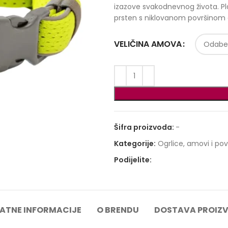
izazove svakodnevnog života. Pl
prsten s niklovanom površinom 
VELIČINA AMOVA
Šifra proizvoda:
-
Kategorije:
Ogrlice, amovi i po
Podijelite:
ATNE INFORMACIJE
O BRENDU
DOSTAVA PROIZ