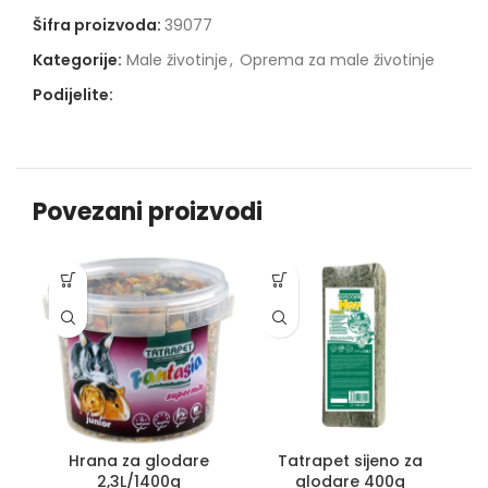
Šifra proizvoda:
39077
Kategorije:
Male životinje
,
Oprema za male životinje
Podijelite:
Povezani proizvodi
Hrana za glodare
Tatrapet sijeno za
2,3L/1400g
glodare 400g