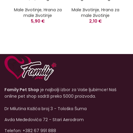
Male životinje
,
Hrana za
Male životinje
,
Hrana za
M
male životinje
male životinje
5,90
€
2,10
€
Family Pet Shop
je najbolji izbor za Vaše ljubimce! Naš
online pet shop sadrži preko 5000 proizvoda.
Dr Milutina Kažića broj 3 - Tološka Šuma
Avda Međedovića 72 - Stari Aerodrom
Telefon: +382 67 991 888