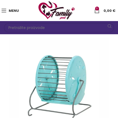
0
MENU
0,00
€