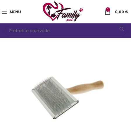
0
MENU
0,00
€