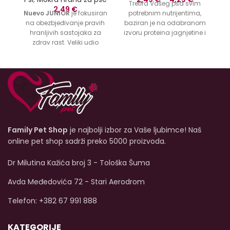
Tretira Vašeg psa svim
2,49
€
Nuevo JUNIOR
je fokusiran
potrebnim nutrijentima,
2
na obezbjeđivanje pravih
baziran je na odabranom
Um
hranljivih sastojaka za
izvoru proteina jagnjetine i
U
zdrav rast. Veliki udio
probavnih ugljikohidrata
p
svježe piletine i govedine
krompira.
Nuevo Lamb
je
sadrži bjelančevine mesa
potpuno izbalansirana
visoke biološke vrijednosti.
hrana za vašeg psa.
nuevo Chicken and Beef
ž
JUNIOR je uravnotežena
kompletna ishrana sa
pravilnim nivoom proteina,
(k
masti, minerala i
Family Pet Shop
je najbolji izbor za Vaše ljubimce! Naš
vitamina. Formulisan je
da podrži imunitet i
online pet shop sadrži preko 5000 proizvoda.
pokretljivost vašeg psa.
Bez vještačkih boja, bez
Dr Milutina Kažića broj 3 - Tološka Šuma
aroma ili konzervansa od
početka!
Dostupna
Avda Međedovića 72 - Stari Aerodrom
veličina od 400g.
Telefon: +382 67 991 888
kv
KATEGORIJE