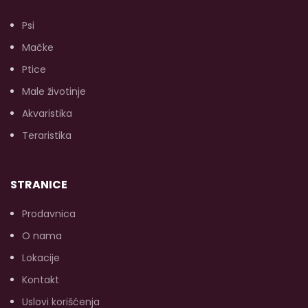
(p
Psi
Mačke
O
(u
Ptice
s
Male životinje
Akvaristika
Teraristika
STRANICE
Prodavnica
O nama
Lokacije
Kontakt
Uslovi korišćenja