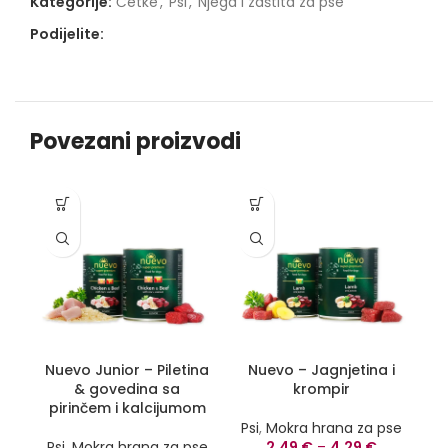
Kategorije:
Četke
,
Psi
,
Njega i zaštita za pse
Podijelite:
Povezani proizvodi
-1
Nuevo Junior – Piletina
Nuevo – Jagnjetina i
& govedina sa
krompir
pirinčem i kalcijumom
P
Psi
,
Mokra hrana za pse
Psi
,
Mokra hrana za pse
2,49
€
–
4,29
€