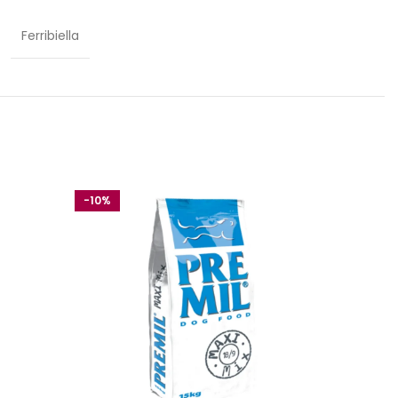
Ferribiella
-10%
-10%