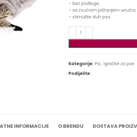
– bez podloge;
– sa zvučnim pištanjem unutra;
– stimuliše sluh psa.
Kategorije:
Psi
,
Igračke za pse
Podijelite:
ATNE INFORMACIJE
O BRENDU
DOSTAVA PROIZ