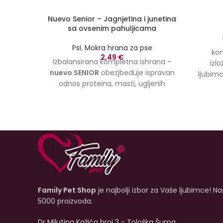
Nuevo Senior – Jagnjetina i junetina
sa ovsenim pahuljicama
Psi
,
Mokra hrana za pse
kom
2,49
€
Izbalansirana kompletna ishrana –
izl
nuevo SENIOR
obezjbeđuje ispravan
ljubimc
odnos proteina, masti, ugljenih
Uzra
hidrata, minerala i vitamina kako bi
Srednji
se zadovoljile potrebe za ishranom
za od
starijih pasa. Jagnjeće i juneće meso
Dehi
najboljeg kvaliteta u kombinaciji sa
27%), 
ovsenim pahuljicama nježno je za
zrna ž
želudac vašeg psa i podržava dug i
pa je s
zdrav život.
Dostupna veličina od
spor
400g.
(obe
celuloz
Family Pet Shop
je najbolji izbor za Vaše ljubimce! N
obez
5000 proizvoda.
kiseline
kvalit
Dr Milutina Kažića broj 3 - Tološka Šuma