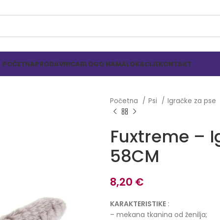
POČETNA
PRODAVNICA
BLOG
O NAMA
LOKACIJE
KONTAKT
Početna
Psi
Igračke za pse
Fuxtreme – 
58CM
8,20
€
KARAKTERISTIKE
:
– mekana tkanina od ženilja;