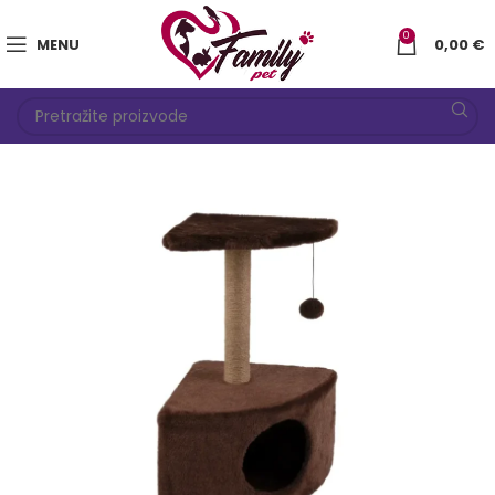
0
MENU
0,00
€