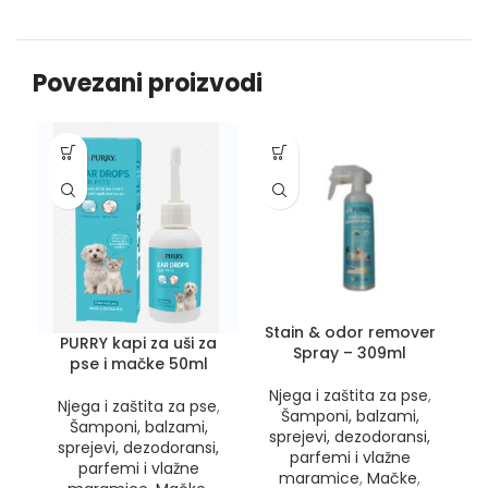
Povezani proizvodi
Stain & odor remover
PURRY kapi za uši za
Spray – 309ml
pse i mačke 50ml
Njega i zaštita za pse
,
N
Njega i zaštita za pse
,
Šamponi, balzami,
Šamponi, balzami,
sprejevi, dezodoransi,
s
sprejevi, dezodoransi,
parfemi i vlažne
parfemi i vlažne
maramice
,
Mačke
,