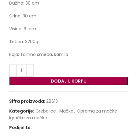
Dužina: 30 cm
Širina: 30 cm
Visina: 61 cm
Težina: 3200g
Boja: Tamno smeđa, kamila
DODAJ U KORPU
Šifra proizvoda:
28613
Kategorije:
Grebalice
,
Mačke
,
Oprema za mačke
,
Igračke za mačke
Podijelite: