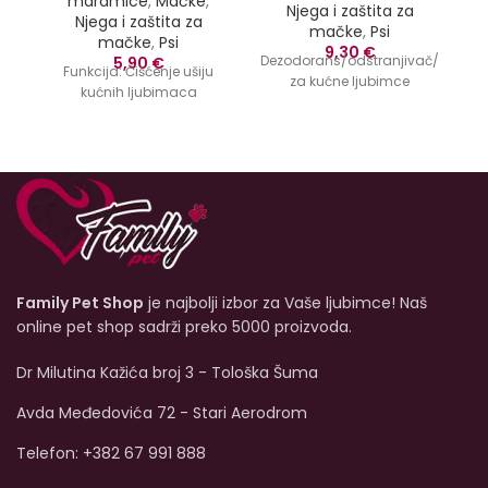
maramice
,
Mačke
,
Njega i zaštita za
Njega i zaštita za
mačke
,
Psi
mačke
,
Psi
9,30
€
Dezodorans/odstranjivač/sprej
De
5,90
€
Funkcija:
Čišćenje ušiju
za kućne ljubimce
kućnih ljubimaca
Family Pet Shop
je najbolji izbor za Vaše ljubimce! Naš
online pet shop sadrži preko 5000 proizvoda.
Dr Milutina Kažića broj 3 - Tološka Šuma
Avda Međedovića 72 - Stari Aerodrom
Telefon: +382 67 991 888