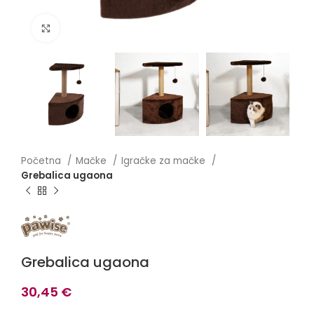
Click to enlarge
Početna
Mačke
Igračke za mačke
Grebalica ugaona
Grebalica ugaona
30,45
€