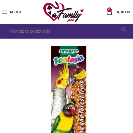
0
MENU
0,00
€