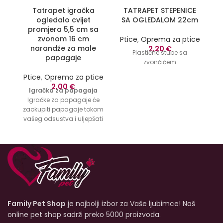
Tatrapet igračka
TATRAPET STEPENICE
ogledalo cvijet
SA OGLEDALOM 22cm
promjera 5,5 cm sa
zvonom 16 cm
Ptice
,
Oprema za ptice
P
narandže za male
2,20
€
Plastične stube sa
Ta
papagaje
zvončićem
Ptice
,
Oprema za ptice
2,00
€
Igračka za papagaja
Igračke za papagaje će
zaokupiti papagaje tokom
vašeg odsustva i uljepšati
svakodnevicu u kavezu.
Sofisticirane igračke za
papagaje podržavaju
radoznalost papagaja,
koji na taj način skraćuju
svoje slobodno vrijeme,
zabavljaju se i mogu se
razvijati. Nijedan kavez za
Family Pet Shop
je najbolji izbor za Vaše ljubimce! Naš
papagaja ne bi trebao biti
bez igračke. Naš savjet:
online pet shop sadrži preko 5000 proizvoda.
imajte više igračaka i