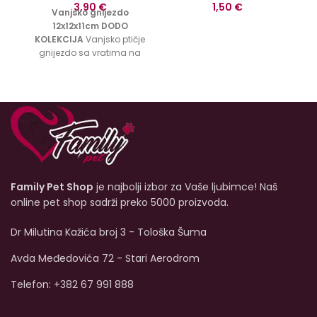
3,90
€
1,50
€
Vanjsko gnijezdo
12x12x11cm DODO
KOLEKCIJA
Vanjsko ptičje
gnijezdo sa vratima na
otvaranje pogodno za
manje ptice.
Family Pet Shop
je najbolji izbor za Vaše ljubimce! Naš
online pet shop sadrži preko 5000 proizvoda.
Dr Milutina Kažića broj 3 - Tološka Šuma
Avda Međedovića 72 - Stari Aerodrom
Telefon: +382 67 991 888