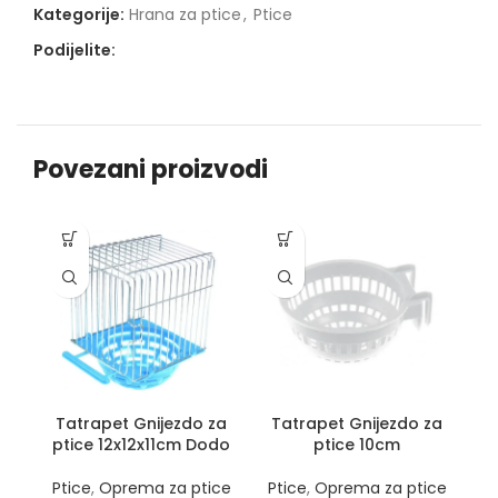
Kategorije:
Hrana za ptice
,
Ptice
Podijelite:
Povezani proizvodi
Tatrapet Gnijezdo za
Tatrapet Gnijezdo za
ptice 12x12x11cm Dodo
ptice 10cm
S
Ptice
,
Oprema za ptice
Ptice
,
Oprema za ptice
P