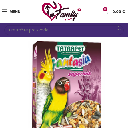
0
MENU
0,00
€