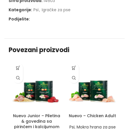
Šifra proizvoda:
14603
Kategorije:
Psi
,
Igračke za pse
Podijelite:
Povezani proizvodi
-1
Nuevo Junior – Piletina
Nuevo – Chicken Adult
& govedina sa
pirinčem i kalcijumom
Psi
,
Mokra hrana za pse
P