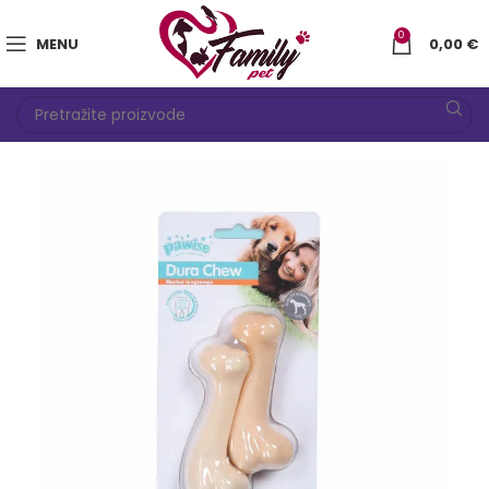
0
MENU
0,00
€