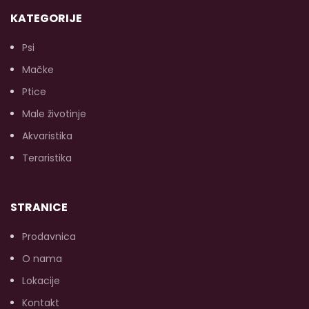
KATEGORIJE
(p
Psi
Mačke
O
(u
Ptice
s
Male životinje
Akvaristika
Teraristika
STRANICE
Prodavnica
O nama
Lokacije
Kontakt