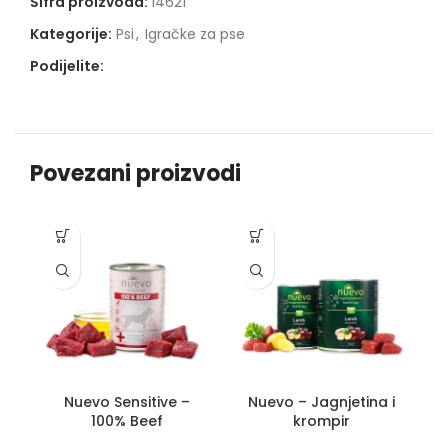
Šifra proizvoda:
14621
Kategorije:
Psi
,
Igračke za pse
Podijelite:
Povezani proizvodi
-1
Nuevo Sensitive –
Nuevo – Jagnjetina i
100% Beef
krompir
P