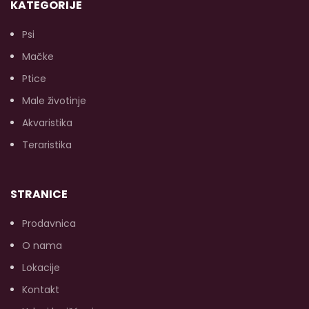
KATEGORIJE
Psi
Mačke
s
Ptice
p
l
Male životinje
Akvaristika
Teraristika
(
k
STRANICE
Prodavnica
O nama
Lokacije
Kontakt