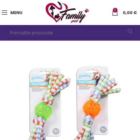
0
MENU
0,00
€