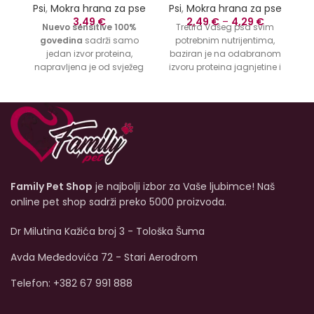
Psi
,
Mokra hrana za pse
Psi
,
Mokra hrana za pse
3,49
€
2,49
€
–
4,29
€
Nuevo sensitive 100%
Tretira Vašeg psa svim
v
govedina
sadrži samo
potrebnim nutrijentima,
jedan izvor proteina,
baziran je na odabranom
napravljena je od svježeg
izvoru proteina jagnjetine i
goveđeg mesa. Nuevo
probavnih ugljikohidrata
sensitive je pogodan za
krompira.
Nuevo Lamb
je
pse sa osjetljivim želucem
potpuno izbalansirana
i može izbjeći probleme sa
hrana za vašeg psa.
probavom. 72% svježeg
mesa u kombinaciji s
ml
visokokvalitetnim lanenim
uljem za sjajnu i zdravu
Family Pet Shop
je najbolji izbor za Vaše ljubimce! Naš
kožu kose nudi savršeno
rješenje za prirodnu
online pet shop sadrži preko 5000 proizvoda.
kompletnu hranu.
(
Dostupna veličina od
Dr Milutina Kažića broj 3 - Tološka Šuma
400g.
(k
Avda Međedovića 72 - Stari Aerodrom
p
Telefon: +382 67 991 888