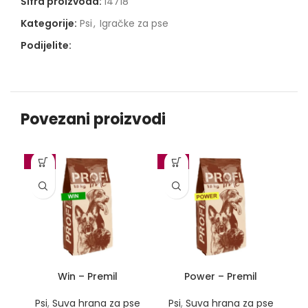
Šifra proizvoda:
14718
Kategorije:
Psi
,
Igračke za pse
Podijelite:
Povezani proizvodi
-10%
-10%
-1
Win – Premil
Power – Premil
Psi
,
Suva hrana za pse
Psi
,
Suva hrana za pse
P