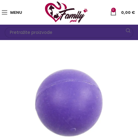
0
MENU
0,00
€