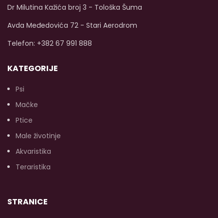
urolitijaze u mjehuru.
Dr Milutina Kažića broj 3 - Tološka Šuma
Esencijalne masne
Avda Međedovića 72 - Stari Aerodrom
kiseline su posebno
korisne za jačanje
Telefon: +382 67 991 888
imunološkog sistema,
održavanje glatke
funkcije mozga, srca i
KATEGORIJE
krvnih žila te
ublažavanje upala.
Psi
Prirodni antioksidansi
Mačke
mogu pomoći u
održavanju prirodne
Ptice
odbrane tijela.
Male životinje
Akvaristika
Teraristika
STRANICE