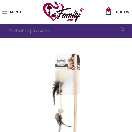
0
MENU
0,00
€