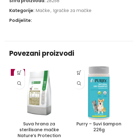
Šifra proizvoda:
28258
Kategorije:
Mačke
,
Igračke za mačke
Podijelite:
Povezani proizvodi
-10%
Suva hrana za
Purry – Suvi šampon
Pe
sterilisane mačke
226g
Nature’s Protection
N