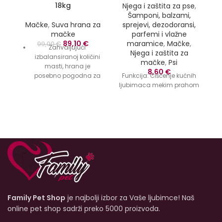
18kg
Njega i zaštita za pse
,
Šamponi, balzami,
s
Mačke
,
Suva hrana za
sprejevi, dezodoransi,
mačke
parfemi i vlažne
Originalna
Trenutna
89,10
€
maramice
,
Mačke
,
99,00
€
Zahvaljujući
cena
cena
Njega i zaštita za
izbalansiranoj količini
je
je:
mačke
,
Psi
masti, hrana je
bila:
89,10 €.
8,60
€
posebno pogodna za
Funkcija: Čišćenje kućnih
99,00 €.
sterilisane mačke, koje
ljubimaca mekim prahom
su sklone debljanju.
Manje kalorija: formula
je poboljšana
komponentom L-
karnitina i biljnim
vlaknima za
održavanje optimalne
težine, za efikasan i
siguran gubitak težine.
Smanjene količine
Family Pet Shop
je najbolji izbor za Vaše ljubimce! Naš
magnezijuma mogu
online pet shop sadrži preko 5000 proizvoda.
pomoći u izbjegavanju
stvaranja kristala