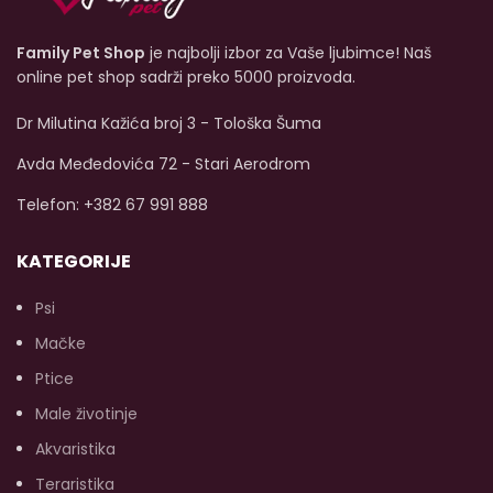
Family Pet Shop
je najbolji izbor za Vaše ljubimce! Naš
online pet shop sadrži preko 5000 proizvoda.
Dr Milutina Kažića broj 3 - Tološka Šuma
Avda Međedovića 72 - Stari Aerodrom
Telefon: +382 67 991 888
KATEGORIJE
Psi
Mačke
Ptice
Male životinje
Akvaristika
Teraristika