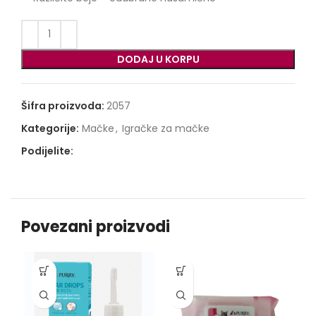
DODAJ U KORPU
Šifra proizvoda:
2057
Kategorije:
Mačke
,
Igračke za mačke
Podijelite:
Povezani proizvodi