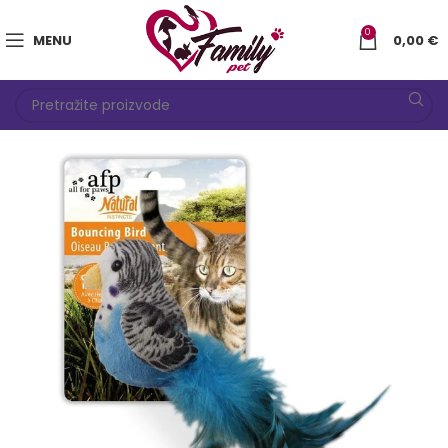
0
MENU
0,00
€