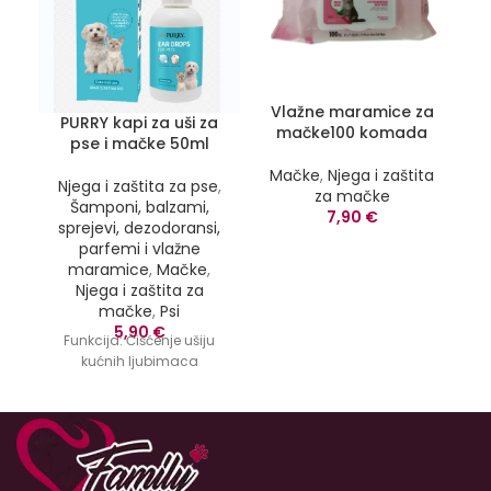
Vlažne maramice za
PURRY kapi za uši za
mačke100 komada
pse i mačke 50ml
Mačke
,
Njega i zaštita
N
Njega i zaštita za pse
,
za mačke
Šamponi, balzami,
7,90
€
s
sprejevi, dezodoransi,
parfemi i vlažne
maramice
,
Mačke
,
Njega i zaštita za
mačke
,
Psi
De
5,90
€
Funkcija:
Čišćenje ušiju
kućnih ljubimaca