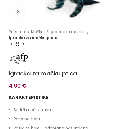
Click to enlarge
Početna
Mačke
Igračke za mačke
Igracka za mačku ptica
Igracka za mačku ptica
4,90
€
KARAKTERISTIKE
Sadrži mačju travu
Perje na repu
Različite boje – odabrane nasumično