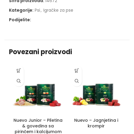
Šifra proizvoda:
14672
Kategorije:
Psi
,
Igračke za pse
Podijelite:
Povezani proizvodi
Nuevo Junior – Piletina
Nuevo – Jagnjetina i
N
& govedina sa
krompir
pirinčem i kalcijumom
Ps