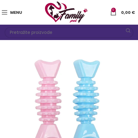
0
MENU
0,00
€