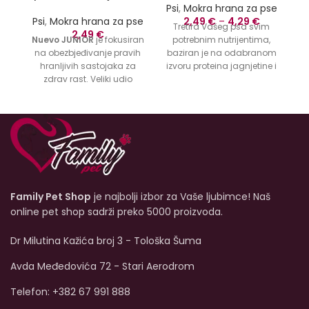
Psi
,
Mokra hrana za pse
Psi
,
Mokra hrana za pse
2,49
€
–
4,29
€
Tretira Vašeg psa svim
2,49
€
Nuevo JUNIOR
je fokusiran
potrebnim nutrijentima,
na obezbjeđivanje pravih
baziran je na odabranom
id
hranljivih sastojaka za
izvoru proteina jagnjetine i
v
zdrav rast. Veliki udio
probavnih ugljikohidrata
j
svježe piletine i govedine
krompira.
Nuevo Lamb
je
p
sadrži bjelančevine mesa
potpuno izbalansirana
p
visoke biološke vrijednosti.
hrana za vašeg psa.
O
nuevo Chicken and Beef
JUNIOR je uravnotežena
kompletna ishrana sa
pravilnim nivoom proteina,
masti, minerala i
Family Pet Shop
je najbolji izbor za Vaše ljubimce! Naš
vitamina. Formulisan je
da podrži imunitet i
online pet shop sadrži preko 5000 proizvoda.
pokretljivost vašeg psa.
Bez vještačkih boja, bez
Dr Milutina Kažića broj 3 - Tološka Šuma
aroma ili konzervansa od
početka!
Dostupna
Avda Međedovića 72 - Stari Aerodrom
veličina od 400g.
Telefon: +382 67 991 888