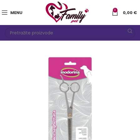
0
MENU
0,00
€