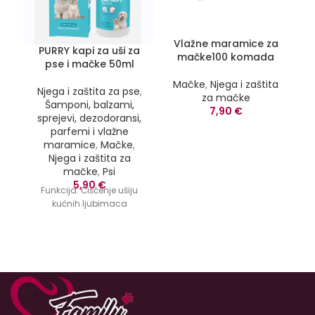
Vlažne maramice za
Pe
PURRY kapi za uši za
mačke100 komada
pse i mačke 50ml
N
Mačke
,
Njega i zaštita
Njega i zaštita za pse
,
za mačke
s
Šamponi, balzami,
7,90
€
sprejevi, dezodoransi,
parfemi i vlažne
maramice
,
Mačke
,
Njega i zaštita za
mačke
,
Psi
5,90
€
Funkcija:
Čišćenje ušiju
kućnih ljubimaca