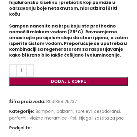
hijaluronsku kiselinu i prebiotik koji pomaže u
održavanju boje netaknutom, hidratizira i štiti
kožu
Šampon nanesite na krpu koju ste prethodno
namočili mlakom vodom (25°C). Ravnomjerno
umasirajte po cijelom sloju da stvori pjenu, a zatim
isperite čistom vodom. Preporučuje se upotreba u
kombinaciji sa regeneratorom za raspetljavanje
kako bi krzno bilo lakše češljano i voluminoznije.
DODAJ U KORPU
Šifra proizvoda:
8031398125237
Kategorije:
Šamponi, balzami, sprejevi, dezodoransi,
parfemi i vlažne maramice
,
Psi
,
Njega i zaštita za pse
Podijelite: