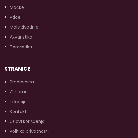
Mačke
t
d
Ptice
p
k
Male životinje
8
Akvaristika
Teraristika
STRANICE
Prodavnica
O nama
Lokacije
Kontakt
Uslovi korišćenja
Politika privatnosti