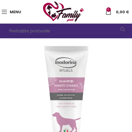
0
MENU
0,00
€