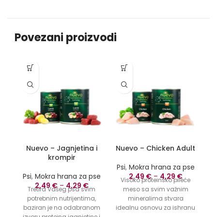
Povezani proizvodi
Nuevo – Jagnjetina i
Nuevo – Chicken Adult
krompir
Psi
,
Mokra hrana za pse
Psi
,
Mokra hrana za pse
2,49
€
–
4,29
€
Visoko proteinsko pileće
2,49
€
–
4,29
€
Tretira Vašeg psa svim
meso sa svim važnim
Ps
potrebnim nutrijentima,
mineralima stvara
baziran je na odabranom
idealnu osnovu za ishranu
izvoru proteina jagnjetine i
vašeg psa. nuevo piletina
v