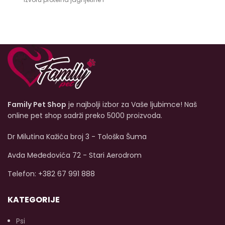
probavnih ugljikohidrata
je vrlo svarljiva, dobro se
krompira.
Nuevo Lamb
je
prihvaća i može pomoći u
potpuno izbalansirana
poboljšanju stanja dlake.
hrana za vašeg psa.
Odličan izvor životinjskih
proteina odgovara
karnivorskim
karakteristikama psa.
k
Family Pet Shop
je najbolji izbor za Vaše ljubimce! Naš
S
online pet shop sadrži preko 5000 proizvoda.
ž
Dr Milutina Kažića broj 3 - Tološka Šuma
2
(
Avda Međedovića 72 - Stari Aerodrom
br
Telefon: +382 67 991 888
ša
ma
KATEGORIJE
v
Psi