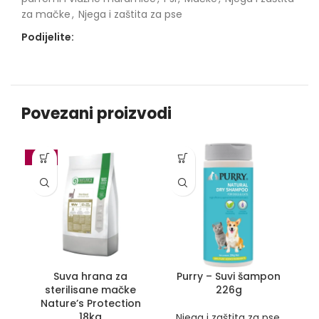
za mačke
,
Njega i zaštita za pse
Podijelite:
Povezani proizvodi
-10%
Suva hrana za
Purry – Suvi šampon
sterilisane mačke
226g
Nature’s Protection
18kg
Njega i zaštita za pse
,
N