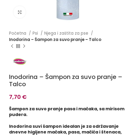
Click to enlarge
Početna
Psi
Njega i zaštita za pse
Inodorina – Šampon za suvo pranje – Talco
Inodorina – Šampon za suvo pranje –
Talco
7,70
€
Šampon za suvo pranje pasa i mačaka, sa mirisom
pudera.
Inodorina suvi šampon idealan je za održavanje
dnevne higijene mačaka, pasa, mačića i štenaca,