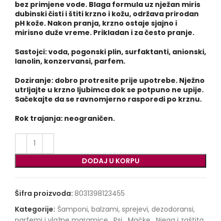
bez primjene vode. Blaga formula uz nježan miris
dubinski čisti i štiti krzno i kožu, održava prirodan
pH kože. Nakon pranja, krzno ostaje sjajno i
mirisno duže vreme. Prikladan i za često pranje.
Sastojci: voda, pogonski plin, surfaktanti, anionski,
lanolin, konzervansi, parfem.
Doziranje: dobro protresite prije upotrebe. Nježno
utrljajte u krzno ljubimca dok se potpuno ne upije.
Sačekajte da se ravnomjerno rasporedi po krznu.
Rok trajanja: neograničen.
DODAJ U KORPU
Šifra proizvoda:
8031398123455
Kategorije:
Šamponi, balzami, sprejevi, dezodoransi,
parfemi i vlažne maramice
,
Psi
,
Mačke
,
Njega i zaštita