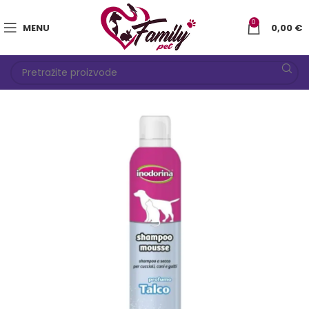
0
MENU
0,00
€