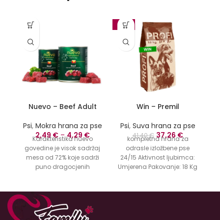
-10%
-1
Nuevo – Beef Adult
Win – Premil
Psi
,
Mokra hrana za pse
Psi
,
Suva hrana za pse
P
Originalna
Trenutna
2,49
€
–
4,29
€
37,26
€
41,40
€
Karakteristika nuevo
kompletna hrana za
cena
cena
govedine je visok sadržaj
odrasle izložbene pse
je
je:
mesa od 72% koje sadrži
24/15 Aktivnost ljubimca:
bila:
37,26 €.
puno dragocjenih
Umjerena Pakovanje: 18 Kg
lj
41,40 €.
proteina. Savršeno
Uzrast: Odrastao Veličina
izbalansiran i kompletan
psa: Srednji, Veliki Win je
O
sa optimalnim nivoima
kompletna hrana za
svih nutrijenata,
odrasle izložbene pse.
esencijalnih vitamina i
Sastav: Dehidrirano