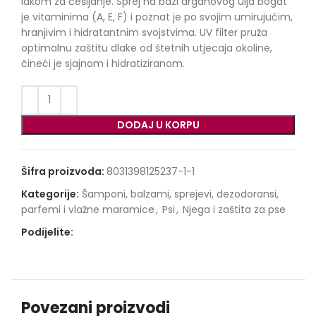
lakom za češljanje. Sprej na bazi arganovog ulja bogat
je vitaminima (A, E, F) i poznat je po svojim umirujućim,
hranjivim i hidratantnim svojstvima. UV filter pruža
optimalnu zaštitu dlake od štetnih utjecaja okoline,
čineći je sjajnom i hidratiziranom.
DODAJ U KORPU
Šifra proizvoda:
8031398125237-1-1
Kategorije:
Šamponi, balzami, sprejevi, dezodoransi,
parfemi i vlažne maramice
,
Psi
,
Njega i zaštita za pse
Podijelite:
Povezani proizvodi