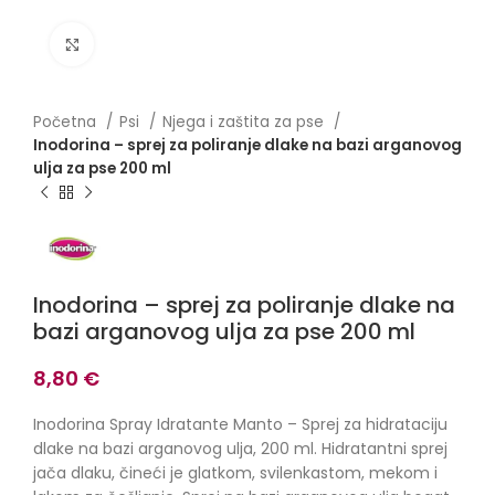
Click to enlarge
Početna
Psi
Njega i zaštita za pse
Inodorina – sprej za poliranje dlake na bazi arganovog
ulja za pse 200 ml
Inodorina – sprej za poliranje dlake na
bazi arganovog ulja za pse 200 ml
8,80
€
Inodorina Spray Idratante Manto – Sprej za hidrataciju
dlake na bazi arganovog ulja, 200 ml. Hidratantni sprej
jača dlaku, čineći je glatkom, svilenkastom, mekom i