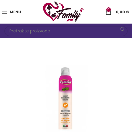
0
MENU
0,00
€