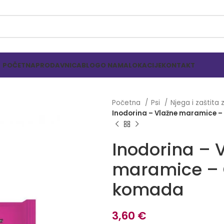
POČETNA
PRODAVNICA
BLOG
O NAMA
LOKACIJE
KONTAKT
Početna
Psi
Njega i zaštita
Inodorina – Vlažne maramice –
Inodorina – 
maramice – 
komada
3,60
€