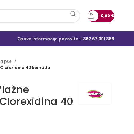
0,00
€
Za sve informacije pozovite:
+382 67 991 888
 za pse
 Clorexidina 40 komada
Vlažne
Clorexidina 40