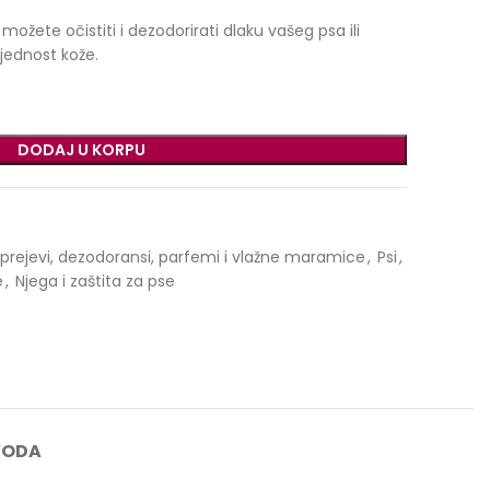
ete očistiti i dezodorirati dlaku vašeg psa ili
jednost kože.
DODAJ U KORPU
prejevi, dezodoransi, parfemi i vlažne maramice
,
Psi
,
e
,
Njega i zaštita za pse
VODA