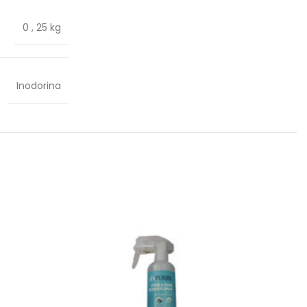
0
,
25 kg
Inodorina