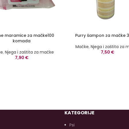
ne maramice za mačke100
Purry šampon za mačke 
komada
Mačke
,
Njega i zaštita za
ke
,
Njega i zaštita za mačke
7,50
€
7,90
€
KATEGORIJE
Psi