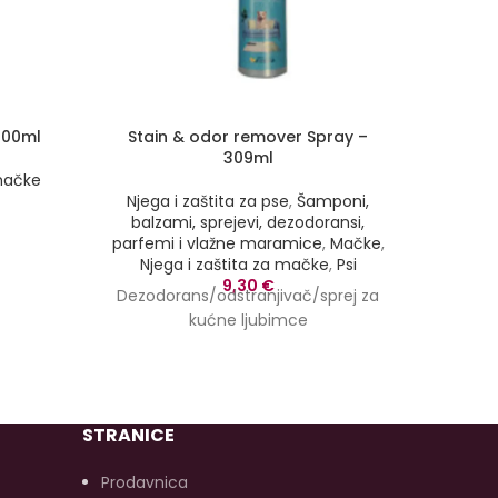
300ml
Stain & odor remover Spray –
PURRY
309ml
 mačke
Njega
Njega i zaštita za pse
,
Šamponi,
balz
balzami, sprejevi, dezodoransi,
parfem
parfemi i vlažne maramice
,
Mačke
,
Nje
Njega i zaštita za mačke
,
Psi
Dezodo
9,30
€
Dezodorans/odstranjivač/sprej za
kućne ljubimce
STRANICE
Prodavnica