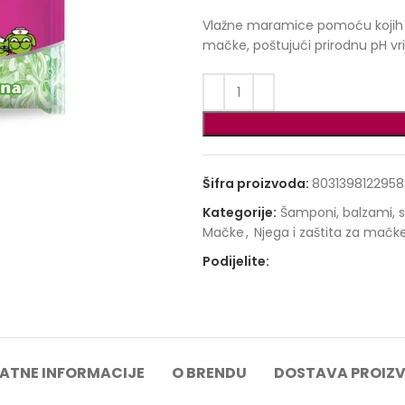
Vlažne maramice pomoću kojih mož
mačke, poštujući prirodnu pH vri
Šifra proizvoda:
8031398122958
Kategorije:
Šamponi, balzami, s
Mačke
,
Njega i zaštita za mačk
Podijelite:
ATNE INFORMACIJE
O BRENDU
DOSTAVA PROIZ