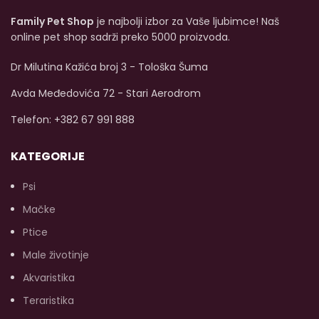
rješenje za prirodnu
pahuljicama nježno je za
Family Pet Shop
je najbolji izbor za Vaše ljubimce! Naš
kompletnu hranu.
želudac vašeg psa i
Dostupna veličina od
podržava dug i zdrav
online pet shop sadrži preko 5000 proizvoda.
400g.
život.
Dostupna veličina
od 400g.
Dr Milutina Kažića broj 3 - Tološka Šuma
Avda Međedovića 72 - Stari Aerodrom
Telefon: +382 67 991 888
KATEGORIJE
Psi
Mačke
Ptice
Male životinje
Akvaristika
Teraristika