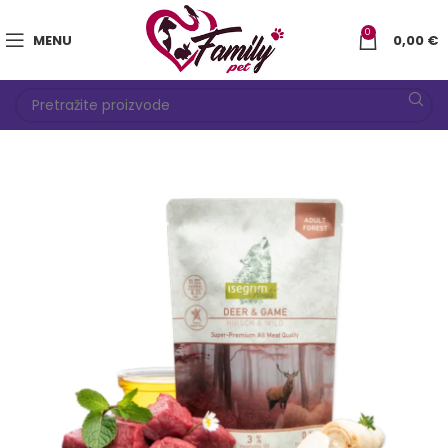
0
MENU
0,00
€