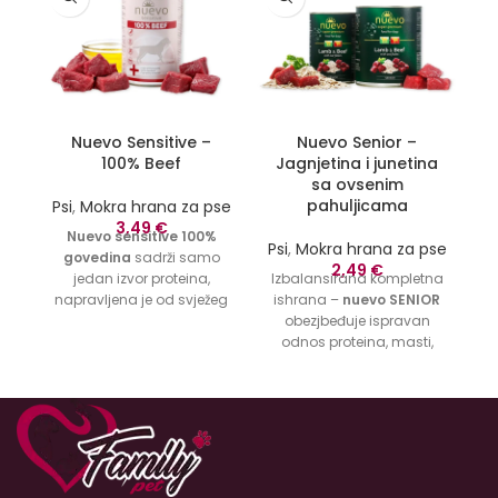
Nuevo Sensitive –
Nuevo Senior –
100% Beef
Jagnjetina i junetina
sa ovsenim
pahuljicama
Psi
,
Mokra hrana za pse
Ps
3,49
€
Nuevo sensitive 100%
Psi
,
Mokra hrana za pse
govedina
sadrži samo
2,49
€
jedan izvor proteina,
Izbalansirana kompletna
b
napravljena je od svježeg
ishrana –
nuevo SENIOR
iz
goveđeg mesa. Nuevo
obezjbeđuje ispravan
p
sensitive je pogodan za
odnos proteina, masti,
k
pse sa osjetljivim želucem
ugljenih hidrata, minerala
i može izbjeći probleme sa
i vitamina kako bi se
probavom. 72% svježeg
zadovoljile potrebe za
mesa u kombinaciji s
ishranom starijih pasa.
visokokvalitetnim lanenim
Jagnjeće i juneće meso
uljem za sjajnu i zdravu
najboljeg kvaliteta u
kožu kose nudi savršeno
kombinaciji sa ovsenim