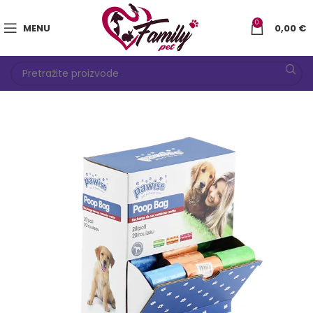
0
MENU
0,00
€