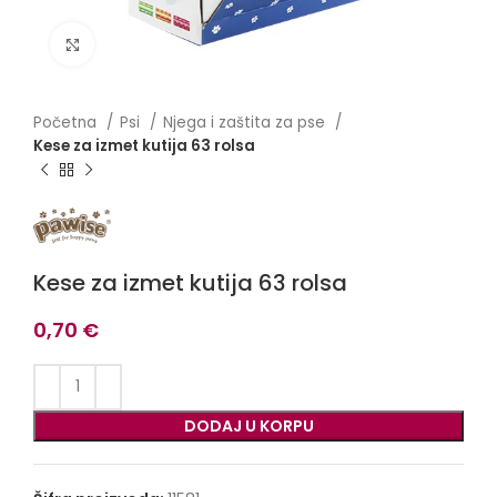
Click to enlarge
Početna
Psi
Njega i zaštita za pse
Kese za izmet kutija 63 rolsa
Kese za izmet kutija 63 rolsa
0,70
€
DODAJ U KORPU