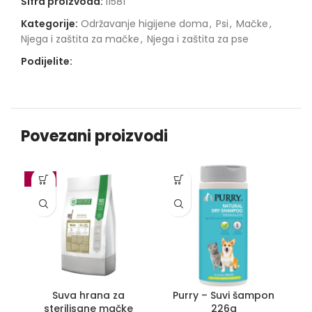
Šifra proizvoda:
11581
Kategorije:
Održavanje higijene doma
,
Psi
,
Mačke
,
Njega i zaštita za mačke
,
Njega i zaštita za pse
Podijelite:
Povezani proizvodi
-10%
Suva hrana za
Purry – Suvi šampon
sterilisane mačke
226g