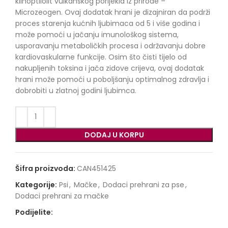
klinoptilolit vulkanskog porijekla iz prirode –
Microzeogen. Ovaj dodatak hrani je dizajniran da podrži
proces starenja kućnih ljubimaca od 5 i više godina i
može pomoći u jačanju imunološkog sistema,
usporavanju metaboličkih procesa i održavanju dobre
kardiovaskularne funkcije. Osim što čisti tijelo od
nakupljenih toksina i jača zidove crijeva, ovaj dodatak
hrani može pomoći u poboljšanju optimalnog zdravlja i
dobrobiti u zlatnoj godini ljubimca.
DODAJ U KORPU
Šifra proizvoda:
CAN451425
Kategorije:
Psi
,
Mačke
,
Dodaci prehrani za pse
,
Dodaci prehrani za mačke
Podijelite: