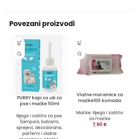
Povezani proizvodi
Vlažne maramice za
PURRY kapi za uši za
mačke100 komada
pse i mačke 50ml
Mačke
,
Njega i zaštita
Njega i zaštita za pse
,
za mačke
Šamponi, balzami,
7,90
€
sprejevi, dezodoransi,
parfemi i vlažne