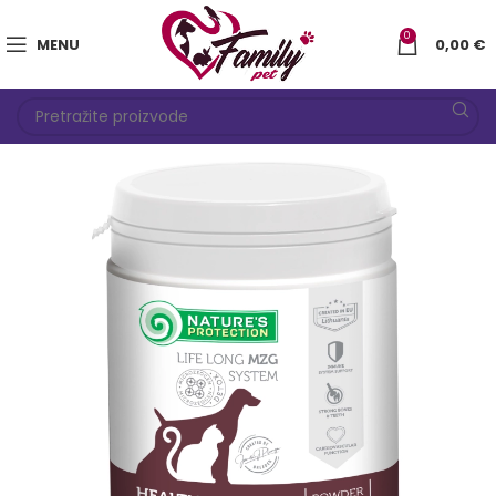
0
MENU
0,00
€