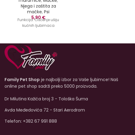
maramice
,
Mačke
,
Njega i zaštita za
mačke
,
Psi
5,90
€
Funkcija:
Čišćenje ušiju
kućnih ljubimaca
Family Pet Shop
je najbolji izbor za Vaše ljubimce! Naš
online pet shop sadrži preko 5000 proizvoda.
Dr Milutina Kažića broj 3 - Tološka Šuma
Avda Međedovića 72 - Stari Aerodrom
Telefon: +382 67 991 888