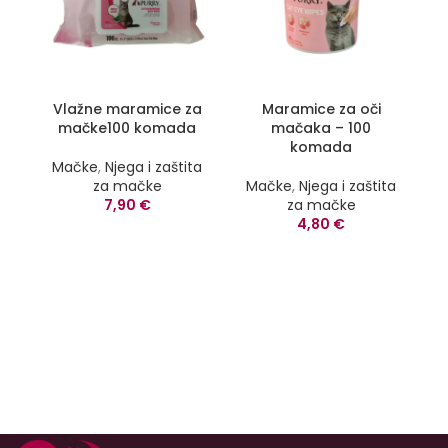
Vlažne maramice za
Maramice za oči
mačke100 komada
mačaka – 100
komada
Mačke
,
Njega i zaštita
za mačke
Mačke
,
Njega i zaštita
s
7,90
€
za mačke
4,80
€
P
am
uk