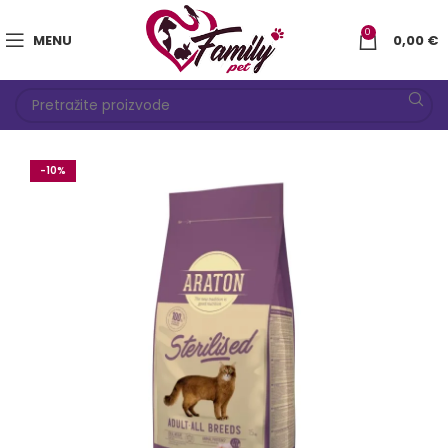
0
MENU
0,00
€
-10%