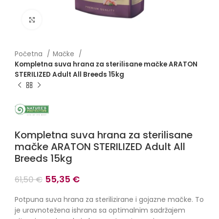
Click to enlarge
Početna
Mačke
Kompletna suva hrana za sterilisane mačke ARATON
STERILIZED Adult All Breeds 15kg
Kompletna suva hrana za sterilisane
mačke ARATON STERILIZED Adult All
Breeds 15kg
Originalna
Trenutna
55,35
€
61,50
€
cena
cena
je
je:
Potpuna suva hrana za sterilizirane i gojazne mačke. To
bila:
55,35 €.
je uravnotežena ishrana sa optimalnim sadržajem