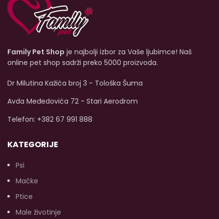
h
k
Family Pet Shop
je najbolji izbor za Vaše ljubimce! Naš
online pet shop sadrži preko 5000 proizvoda.
Dr Milutina Kažića broj 3 - Tološka Šuma
up
Avda Međedovića 72 - Stari Aerodrom
b
ma
Telefon: +382 67 991 888
u
KATEGORIJE
Psi
Mačke
Ptice
Male životinje