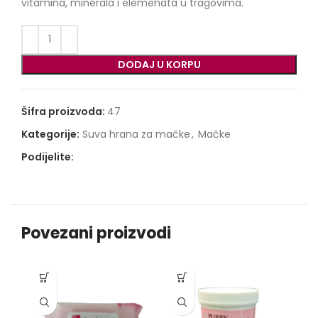
61,50 €.
vitamina, minerala i elemenata u tragovima.
DODAJ U KORPU
Šifra proizvoda:
47
Kategorije:
Suva hrana za mačke
,
Mačke
Podijelite:
Povezani proizvodi