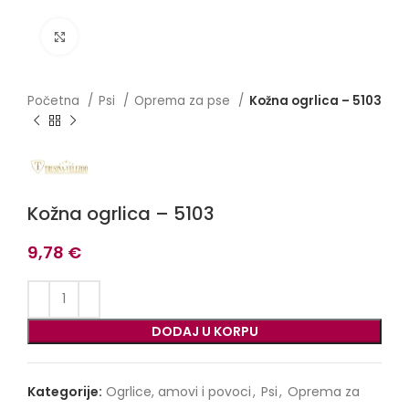
Click to enlarge
Početna
Psi
Oprema za pse
Kožna ogrlica – 5103
Kožna ogrlica – 5103
9,78
€
DODAJ U KORPU
Kategorije:
Ogrlice, amovi i povoci
,
Psi
,
Oprema za