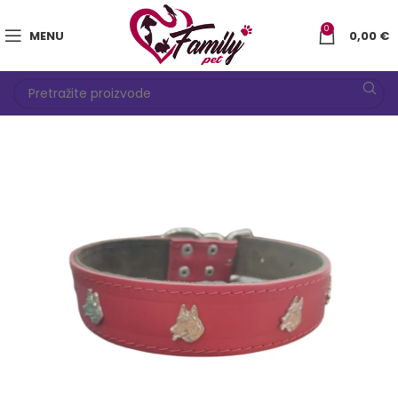
0
MENU
0,00
€