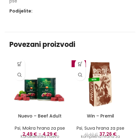
pse
Podijelite:
Povezani proizvodi
-10%
-1
Nuevo – Beef Adult
Win – Premil
M
Psi
,
Mokra hrana za pse
Psi
,
Suva hrana za pse
Originalna
Trenutna
2,49
€
–
4,29
€
37,26
€
P
41,40
€
Karakteristika nuevo
kompletna hrana za
cena
cena