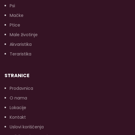
kvalitet dlake), lecitin
Psi
(poboljšava kvalitet krvnih
Mačke
sudova), Omega 6 i
Omega 3 masne kiseline
Ptice
(utiču na bolju poslušnost i
sjaj dlake). MINIMUM: 74%
Male životinje
animalnih proteina.
Akvaristika
Teraristika
STRANICE
Prodavnica
O nama
Lokacije
Kontakt
Uslovi korišćenja