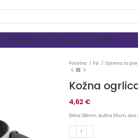
POČETNA
PRODAVNICA
BLOG
O NAMA
LOKACIJE
KONTAKT
Početna
Psi
Oprema za ps
Kožna ogrlic
4,62
€
Širina 28mm, dužina 55cm, dva s