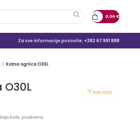
0,00
€
Za sve informacije pozovite:
+382 67 991 888
e
Kožna ogrlica O30L
a O30L
loja kože, prošivena