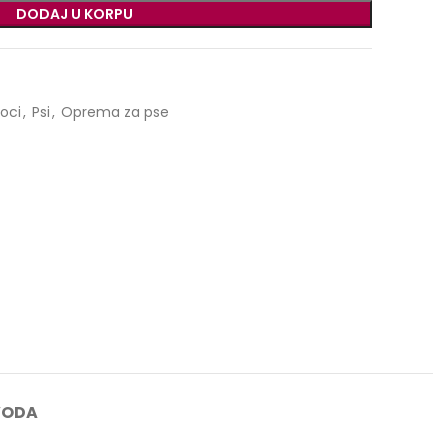
DODAJ U KORPU
voci
,
Psi
,
Oprema za pse
VODA