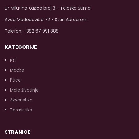
400g.
život.
Dostupna veličina
od 400g.
Dr Milutina Kažića broj 3 - Tološka Šuma
Avda Međedovića 72 - Stari Aerodrom
Telefon: +382 67 991 888
KATEGORIJE
Psi
Mačke
Ptice
Male životinje
Akvaristika
Teraristika
STRANICE