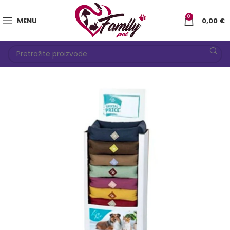
0
MENU
0,00
€