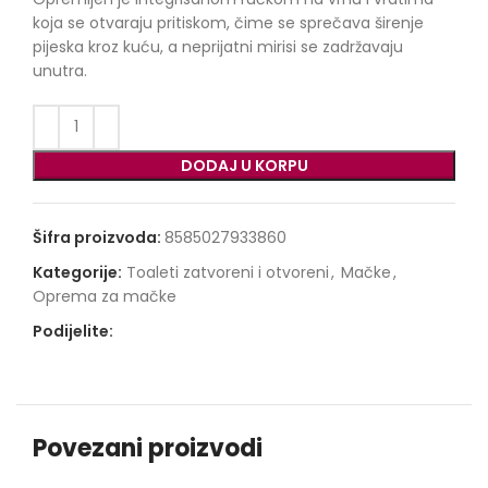
koja se otvaraju pritiskom, čime se sprečava širenje
pijeska kroz kuću, a neprijatni mirisi se zadržavaju
unutra.
DODAJ U KORPU
Šifra proizvoda:
8585027933860
Kategorije:
Toaleti zatvoreni i otvoreni
,
Mačke
,
Oprema za mačke
Podijelite:
Povezani proizvodi