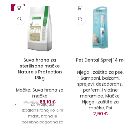
-10%
Suva hrana za
Pet Dental Sprej 14 ml
sterilisane mačke
Nature’s Protection
Njega i zaštita za pse
,
18kg
Šamponi, balzami,
sprejevi, dezodoransi,
Mačke
,
Suva hrana za
parfemi i vlažne
mačke
maramice
,
Mačke
,
Originalna
Trenutna
89,10
€
Njega i zaštita za
99,00
€
Zahvaljujući
cena
cena
mačke
,
Psi
izbalansiranoj količini
je
je:
2,90
€
masti, hrana je
bila:
89,10 €.
posebno pogodna za
99,00 €.
sterilisane mačke, koje
su sklone debljanju.