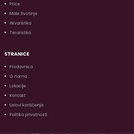
mogu pomoći u
Ptice
održavanju prirodne
Male životinje
odbrane tijela.
Akvaristika
Teraristika
STRANICE
Prodavnica
O nama
Lokacije
Kontakt
Uslovi korišćenja
Politika privatnosti