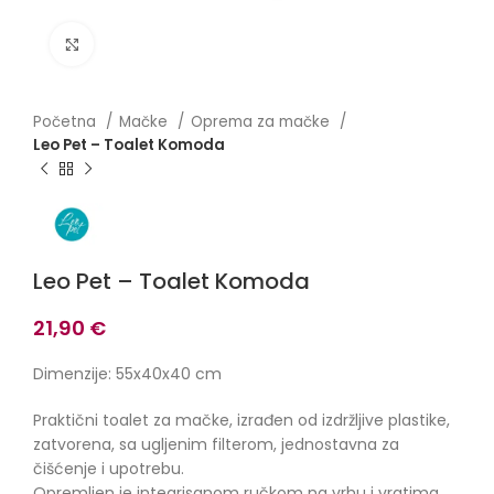
Click to enlarge
Početna
Mačke
Oprema za mačke
Leo Pet – Toalet Komoda
Leo Pet – Toalet Komoda
21,90
€
Dimenzije: 55x40x40 cm
Praktični toalet za mačke, izrađen od izdržljive plastike,
zatvorena, sa ugljenim filterom, jednostavna za
čišćenje i upotrebu.
Opremljen je integrisanom ručkom na vrhu i vratima