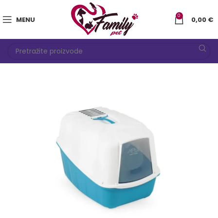
0
MENU
0,00
€