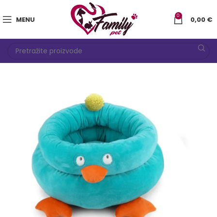
0
MENU
0,00
€