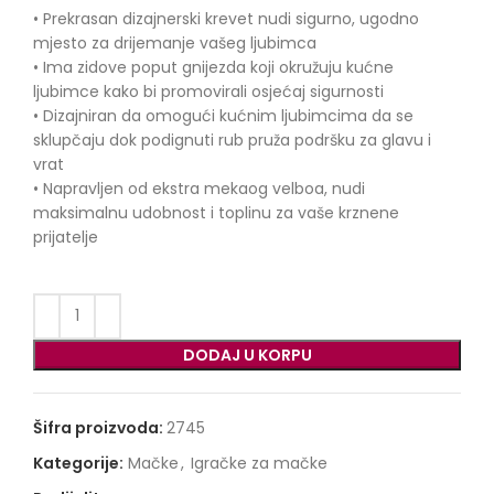
• Prekrasan dizajnerski krevet nudi sigurno, ugodno
mjesto za drijemanje vašeg ljubimca
• Ima zidove poput gnijezda koji okružuju kućne
ljubimce kako bi promovirali osjećaj sigurnosti
• Dizajniran da omogući kućnim ljubimcima da se
sklupčaju dok podignuti rub pruža podršku za glavu i
vrat
• Napravljen od ekstra mekaog velboa, nudi
maksimalnu udobnost i toplinu za vaše krznene
prijatelje
DODAJ U KORPU
Šifra proizvoda:
2745
Kategorije:
Mačke
,
Igračke za mačke