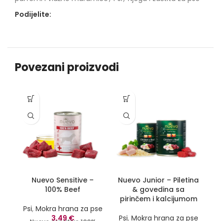
Podijelite:
Povezani proizvodi
Nuevo Sensitive –
Nuevo Junior – Piletina
100% Beef
& govedina sa
pirinčem i kalcijumom
Ps
Psi
,
Mokra hrana za pse
3,49
€
Psi
,
Mokra hrana za pse