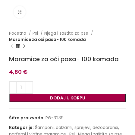
Click to enlarge
Početna
Psi
Njega i zaštita za pse
Maramice za oči pasa- 100 komada
Maramice za oči pasa- 100 komada
4,80
€
DODAJ U KORPU
Šifra proizvoda:
PG-3239
Kategorije:
Šamponi, balzami, sprejevi, dezodoransi,
parfemi i vlažne maramice
,
Psi
,
Njega i zaštita za pse