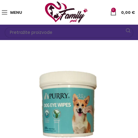
0
MENU
0,00
€