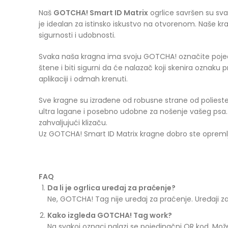
Naš
GOTCHA! Smart ID Matrix
ogrlice savršen su svak
je idealan za istinsko iskustvo na otvorenom. Naše k
sigurnosti i udobnosti.
Svaka naša kragna ima svoju GOTCHA! označite poj
štene i biti sigurni da će nalazač koji skenira oznaku
aplikaciji i odmah krenuti.
Sve kragne su izrađene od robusne strane od polieste
ultra lagane i posebno udobne za nošenje vašeg psa. I
zahvaljujući klizaču.
Uz GOTCHA! Smart ID Matrix kragne dobro ste opremlj
FAQ
Da li je ogrlica uređaj za praćenje?
Ne, GOTCHA! Tag nije uređaj za praćenje. Uređaji za
Kako izgleda GOTCHA! Tag work?
Na svakoj oznaci nalazi se pojedinačni QR kod. Mo