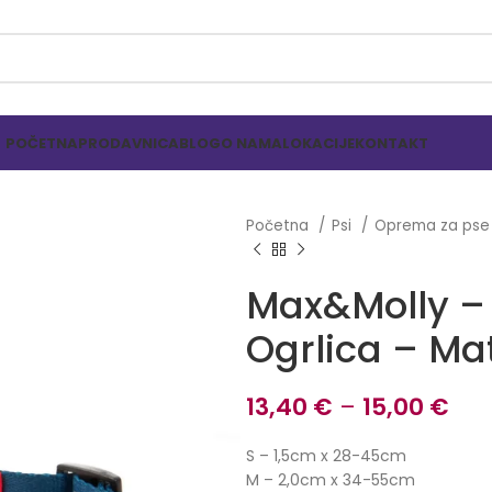
POČETNA
PRODAVNICA
BLOG
O NAMA
LOKACIJE
KONTAKT
Početna
Psi
Oprema za ps
Max&Molly –
Ogrlica – Ma
13,40
€
–
15,00
€
S – 1,5cm x 28-45cm
M – 2,0cm x 34-55cm