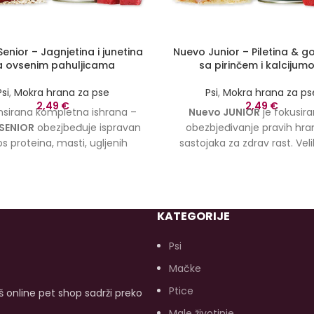
enior – Jagnjetina i junetina
Nuevo Junior – Piletina & g
a ovsenim pahuljicama
sa pirinčem i kalcijum
Psi
,
Mokra hrana za pse
Psi
,
Mokra hrana za ps
2,49
€
2,49
€
nsirana kompletna ishrana –
Nuevo JUNIOR
je fokusir
SENIOR
obezjbeđuje ispravan
obezbjeđivanje pravih hranl
s proteina, masti, ugljenih
sastojaka za zdrav rast. Veli
a, minerala i vitamina kako bi
svježe piletine i govedine 
ovoljile potrebe za ishranom
bjelančevine mesa visoke b
h pasa. Jagnjeće i juneće meso
vrijednosti. nuevo Chicken a
jeg kvaliteta u kombinaciji sa
JUNIOR je uravnotežena ko
KATEGORIJE
im pahuljicama nježno je za
ishrana sa pravilnim ni
c vašeg psa i podržava dug i
proteina, masti, minerala i v
Psi
život.
Dostupna veličina od
Formulisan je da podrži imun
400g.
pokretljivost vašeg psa. 
Mačke
vještačkih boja, bez aroma
Ptice
aš online pet shop sadrži preko
konzervansa od početka!
Do
veličina od 400g.
Male životinje