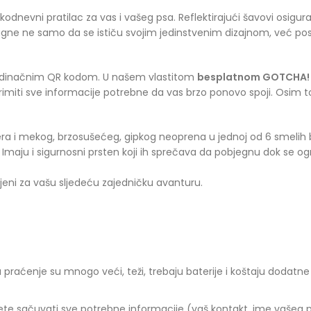
odnevni pratilac za vas i vašeg psa. Reflektirajući šavovi osigur
ragne ne samo da se ističu svojim jedinstvenim dizajnom, već po
edinačnim QR kodom. U našem vlastitom
besplatnom GOTCHA! 
 primiti sve informacije potrebne da vas brzo ponovo spoji. Osim 
ra i mekog, brzosušećeg, gipkog neoprena u jednoj od 6 smelih bo
maju i sigurnosni prsten koji ih sprečava da pobjegnu dok se ogrl
eni za vašu sljedeću zajedničku avanturu.
 praćenje su mnogo veći, teži, trebaju baterije i koštaju dodatn
žete sačuvati sve potrebne informacije (vaš kontakt, ime vašeg 