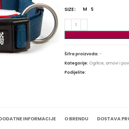
M
S
SIZE
Šifra proizvoda:
-
Kategorije:
Ogrlice, amovi i po
Podijelite:
DODATNE INFORMACIJE
O BRENDU
DOSTAVA PR