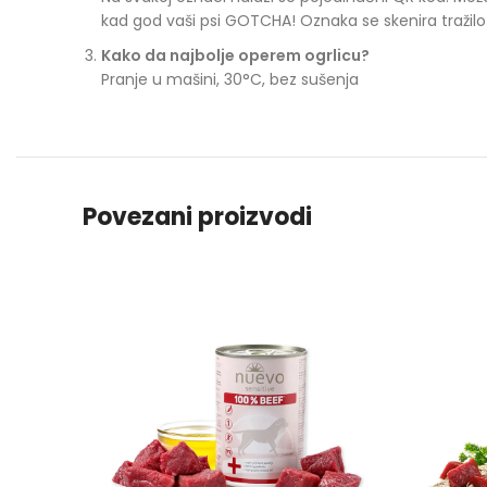
kad god vaši psi GOTCHA! Oznaka se skenira tražilo 
Kako da najbolje operem ogrlicu?
Pranje u mašini, 30°C, bez sušenja
Povezani proizvodi