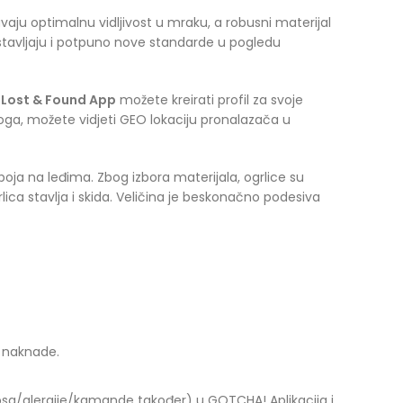
avaju optimalnu vidljivost u mraku, a robusni materijal
stavljaju i potpuno nove standarde u pogledu
Lost & Found App
možete kreirati profil za svoje
toga, možete vidjeti GEO lokaciju pronalazača u
ja na leđima. Zbog izbora materijala, ogrlice su
ica stavlja i skida. Veličina je beskonačno podesiva
e naknade.
psa/alergije/kamande također) u GOTCHA! Aplikacija i