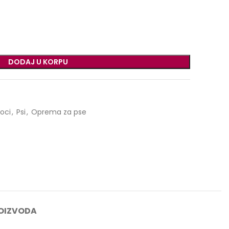
DODAJ U KORPU
voci
,
Psi
,
Oprema za pse
OIZVODA