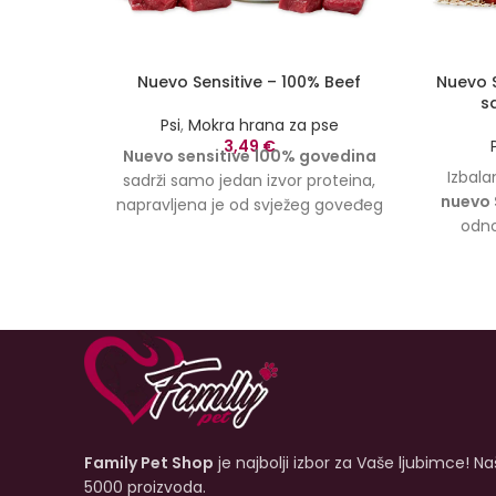
Nuevo Sensitive – 100% Beef
Nuevo S
s
Psi
,
Mokra hrana za pse
3,49
€
Nuevo sensitive 100% govedina
Izbala
sadrži samo jedan izvor proteina,
nuevo 
napravljena je od svježeg goveđeg
odno
mesa. Nuevo sensitive je pogodan
hidrat
za pse sa osjetljivim želucem i može
se zad
izbjeći probleme sa probavom. 72%
stariji
svježeg mesa u kombinaciji s
najbol
visokokvalitetnim lanenim uljem za
ovsen
sjajnu i zdravu kožu kose nudi
želuda
savršeno rješenje za prirodnu
zdrav 
kompletnu hranu.
Dostupna
veličina od 400g.
Family Pet Shop
je najbolji izbor za Vaše ljubimce! N
5000 proizvoda.