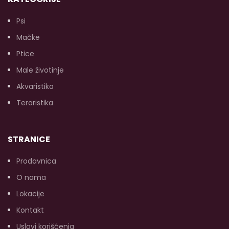
Psi
Mačke
(p
Ptice
O
(u
Male životinje
s
Akvaristika
Teraristika
STRANICE
Prodavnica
O nama
Lokacije
Kontakt
Uslovi korišćenja