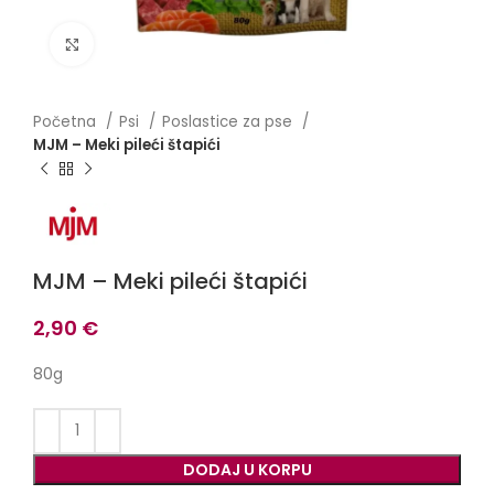
Click to enlarge
Početna
Psi
Poslastice za pse
MJM – Meki pileći štapići
MJM – Meki pileći štapići
2,90
€
80g
DODAJ U KORPU