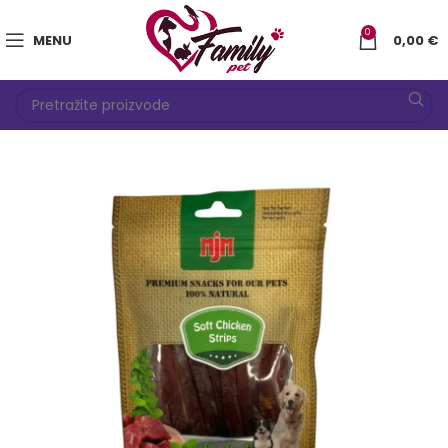
0
MENU
0,00
€