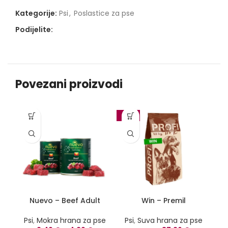
Kategorije:
Psi
,
Poslastice za pse
Podijelite:
Povezani proizvodi
-10%
-1
Nuevo – Beef Adult
Win – Premil
Psi
,
Mokra hrana za pse
Psi
,
Suva hrana za pse
P