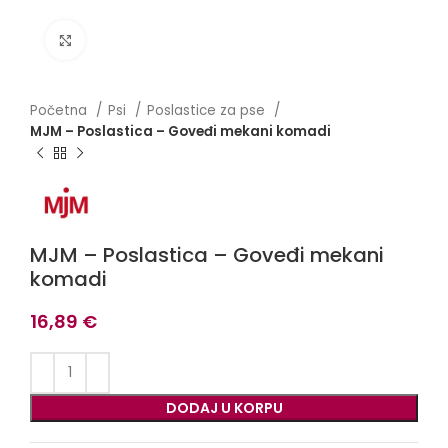
Click to enlarge
Početna
Psi
Poslastice za pse
MJM – Poslastica – Goveđi mekani komadi
MJM – Poslastica – Goveđi mekani
komadi
16,89
€
DODAJ U KORPU