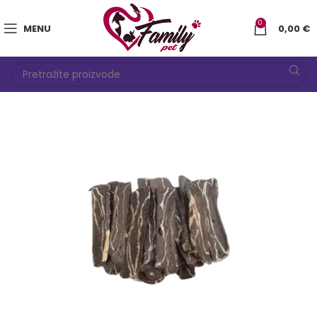
0
MENU
0,00
€