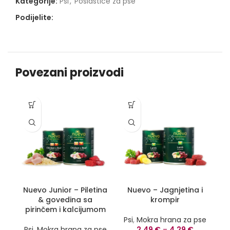
Kategorije:
Psi
,
Poslastice za pse
Podijelite:
Povezani proizvodi
-1
Nuevo Junior – Piletina
Nuevo – Jagnjetina i
& govedina sa
krompir
pirinčem i kalcijumom
P
Psi
,
Mokra hrana za pse
za
Psi
,
Mokra hrana za pse
2,49
€
–
4,29
€