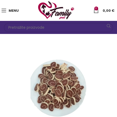
0
MENU
0,00
€