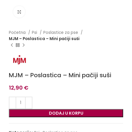
Click to enlarge
Početna
Psi
Poslastice za pse
MJM – Poslastica – Mini pačiji suši
MJM – Poslastica – Mini pačiji suši
12,90
€
DODAJ U KORPU