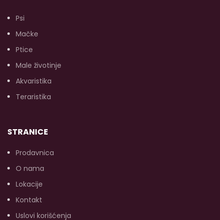
p
ma
Psi
Mačke
m
Ptice
Male životinje
Akvaristika
s
Teraristika
kv
na
STRANICE
Prodavnica
ma
ra
O nama
Lokacije
Kontakt
Uslovi korišćenja