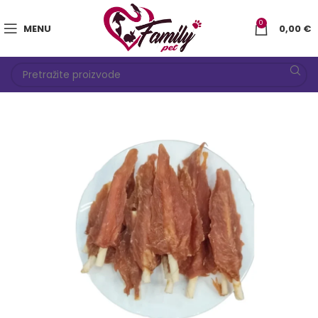
0
MENU
0,00
€