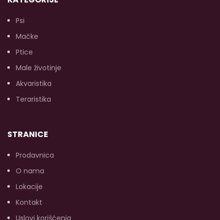
Psi
Mačke
s
Ptice
p
l
Male životinje
Akvaristika
Teraristika
(
k
STRANICE
Prodavnica
O nama
Lokacije
Kontakt
Uslovi korišćenja