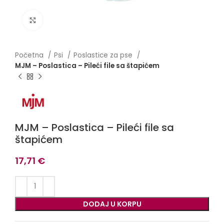
Click to enlarge
Početna
Psi
Poslastice za pse
MJM – Poslastica – Pileći file sa štapićem
MJM – Poslastica – Pileći file sa
štapićem
17,71
€
DODAJ U KORPU