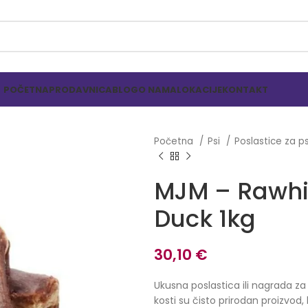
POČETNA
PRODAVNICA
BLOG
O NAMA
LOKACIJE
KONTAKT
Početna
Psi
Poslastice za 
MJM – Rawhi
Duck 1kg
30,10
€
Ukusna poslastica ili nagrada z
kosti su čisto prirodan proizvod,