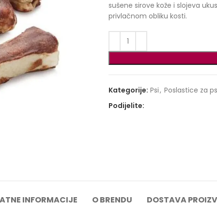
sušene sirove kože i slojeva uk
privlačnom obliku kosti.
Kategorije:
Psi
,
Poslastice za p
Podijelite:
ATNE INFORMACIJE
O BRENDU
DOSTAVA PROIZ