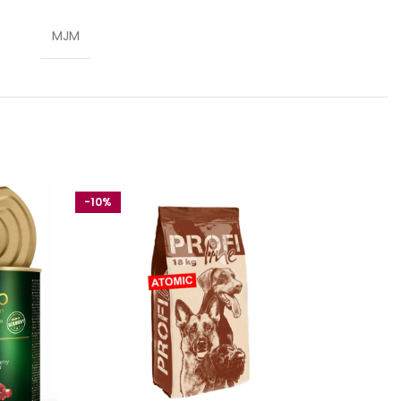
MJM
-10%
-10%