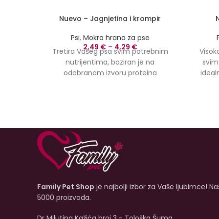
Nuevo – Jagnjetina i krompir
Psi
,
Mokra hrana za pse
2,49
€
–
4,29
€
Tretira Vašeg psa svim potrebnim
Visok
nutrijentima, baziran je na
svim
odabranom izvoru proteina
ideal
jagnjetine i probavnih ugljikohidrata
psa. nu
krompira.
Nuevo Lamb
je potpuno
dobro 
izbalansirana hrana za vašeg psa.
pobol
izvor 
karniv
Family Pet Shop
je najbolji izbor za Vaše ljubimce! N
5000 proizvoda.
Dr Milutina Kažića broj 3 - Tološka Šuma