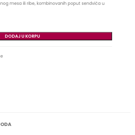
usnog mesa ili ribe, kombinovanih poput sendviča u
DODAJ U KORPU
se
VODA