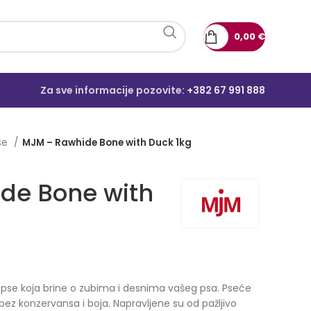
0,00
€
Za sve informacije pozovite:
+382 67 991 888
pse
MJM – Rawhide Bone with Duck 1kg
de Bone with
a pse koja brine o zubima i desnima vašeg psa. Pseće
 bez konzervansa i boja. Napravljene su od pažljivo