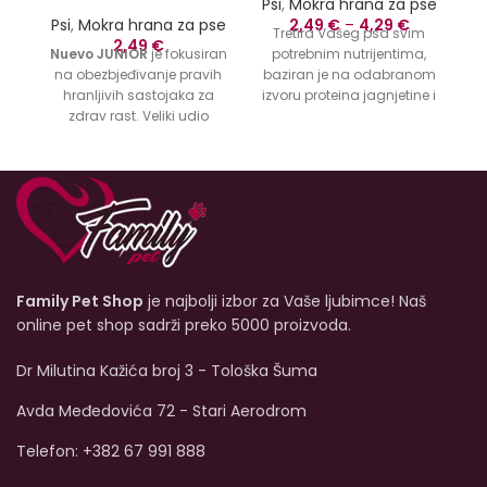
Psi
,
Mokra hrana za pse
Psi
,
Mokra hrana za pse
2,49
€
–
4,29
€
Tretira Vašeg psa svim
2,49
€
Nuevo JUNIOR
je fokusiran
potrebnim nutrijentima,
na obezbjeđivanje pravih
baziran je na odabranom
id
hranljivih sastojaka za
izvoru proteina jagnjetine i
v
zdrav rast. Veliki udio
probavnih ugljikohidrata
j
svježe piletine i govedine
krompira.
Nuevo Lamb
je
p
sadrži bjelančevine mesa
potpuno izbalansirana
p
visoke biološke vrijednosti.
hrana za vašeg psa.
O
nuevo Chicken and Beef
JUNIOR je uravnotežena
kompletna ishrana sa
pravilnim nivoom proteina,
masti, minerala i
Family Pet Shop
je najbolji izbor za Vaše ljubimce! Naš
vitamina. Formulisan je
da podrži imunitet i
online pet shop sadrži preko 5000 proizvoda.
pokretljivost vašeg psa.
Bez vještačkih boja, bez
Dr Milutina Kažića broj 3 - Tološka Šuma
aroma ili konzervansa od
početka!
Dostupna
Avda Međedovića 72 - Stari Aerodrom
veličina od 400g.
Telefon: +382 67 991 888