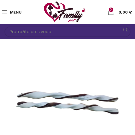
0
MENU
0,00
€