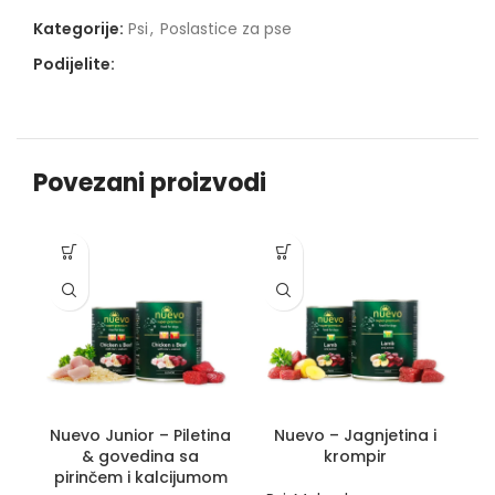
Kategorije:
Psi
,
Poslastice za pse
Podijelite:
Povezani proizvodi
Nuevo Junior – Piletina
Nuevo – Jagnjetina i
N
& govedina sa
krompir
pirinčem i kalcijumom
Ps