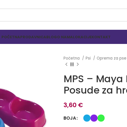
POČETNA
PRODAVNICA
BLOG
O NAMA
LOKACIJE
KONTAKT
Početna
Psi
Oprema za ps
MPS – Maya 
Posude za hr
3,60
€
BOJA