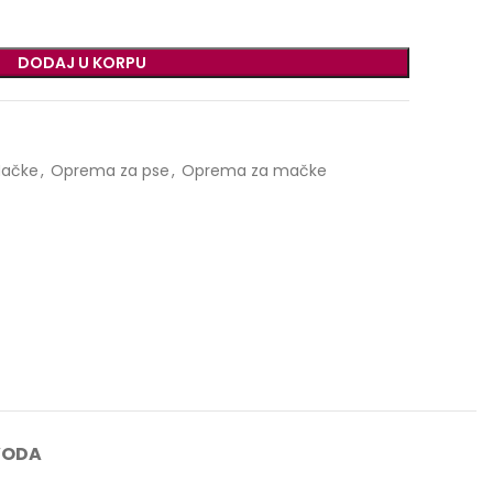
DODAJ U KORPU
ačke
,
Oprema za pse
,
Oprema za mačke
VODA