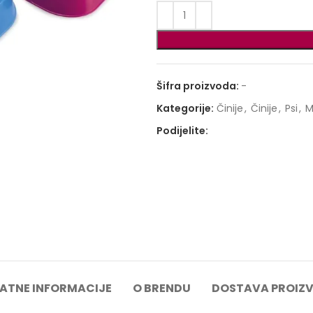
Šifra proizvoda:
-
Kategorije:
Činije
,
Činije
,
Psi
,
M
Podijelite:
ATNE INFORMACIJE
O BRENDU
DOSTAVA PROIZ