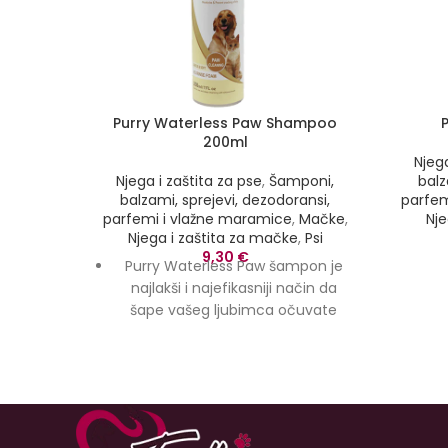
Purry Waterless Paw Shampoo
200ml
Njega
Njega i zaštita za pse
,
Šamponi,
balz
balzami, sprejevi, dezodoransi,
parfem
parfemi i vlažne maramice
,
Mačke
,
Nje
Njega i zaštita za mačke
,
Psi
9,30
€
Purry Waterless Paw šampon je
najlakši i najefikasniji način da
šape vašeg ljubimca očuvate
čistima i zdravim nakon šetnje,
izleta u park, planinarenja ili
trčanja u dvorištu.
Nježni sastojci posebno
formulisani za šape hidratizuju i