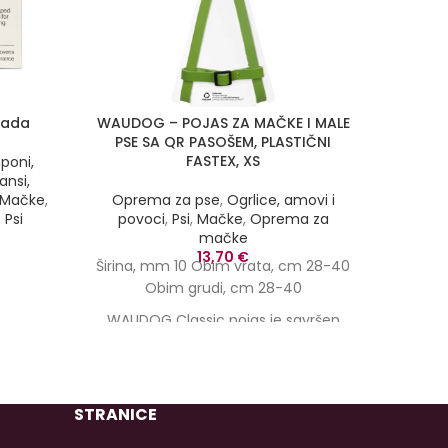
mada
WAUDOG – POJAS ZA MAČKE I MALE
N
PSE SA QR PASOŠEM, PLASTIČNI
FASTEX, XS
poni,
Mač
ansi,
Odlika
N
Mačke
,
Oprema za pse
,
Ogrlice, amovi i
mesa
,
Psi
povoci
,
Psi
,
Mačke
,
Oprema za
drago
mačke
indi
13,70
€
Širina, mm 10 Obim vrata, cm 28-40
mač
Obim grudi, cm 28-40
kom
WAUDOG Classic pojas je savršen
vitam
izbor za mačke i male pasmine
piletin
pasa. Izrađena od visokokvalitetne
sv
prave kože, koja skladno spaja
Dos
minimalistički stil sa klasikom.
STRANICE
Pouzdan fastex sa bravom i