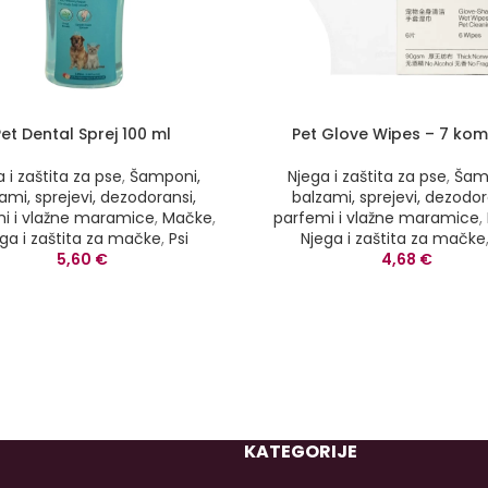
Pet Dental Sprej 100 ml
Pet Glove Wipes – 7 ko
 i zaštita za pse
,
Šamponi,
Njega i zaštita za pse
,
Šam
ami, sprejevi, dezodoransi,
balzami, sprejevi, dezodor
i i vlažne maramice
,
Mačke
,
parfemi i vlažne maramice
,
ga i zaštita za mačke
,
Psi
Njega i zaštita za mačke
5,60
€
4,68
€
KATEGORIJE