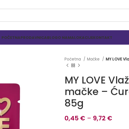
POČETNA
PRODAVNICA
BLOG
O NAMA
LOKACIJE
KONTAKT
Početna
Mačke
MY LOVE Vl
MY LOVE Vla
mačke – Ćur
85g
0,45
€
–
9,72
€