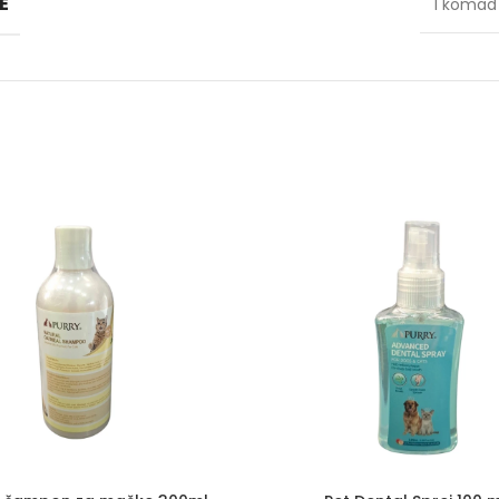
E
1 koma