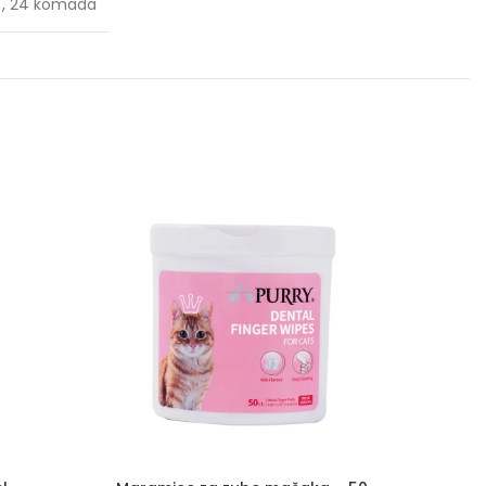
d
,
24 komada