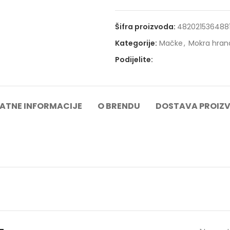
Šifra proizvoda:
482021536488
Kategorije:
Mačke
,
Mokra hran
Podijelite:
ATNE INFORMACIJE
O BRENDU
DOSTAVA PROIZ