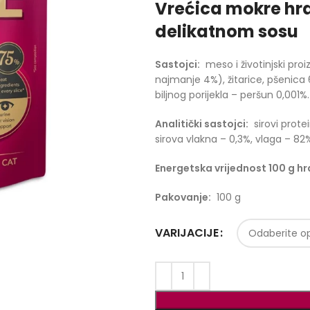
Vrećica mokre hr
delikatnom sosu
Sastojci:
meso i životinjski pro
najmanje 4%), žitarice, pšenica 6
biljnog porijekla – peršun 0,001%.
Analitički sastojci:
sirovi protei
sirova vlakna – 0,3%, vlaga – 82%
Energetska vrijednost 100 g hr
Pakovanje:
100 g
VARIJACIJE