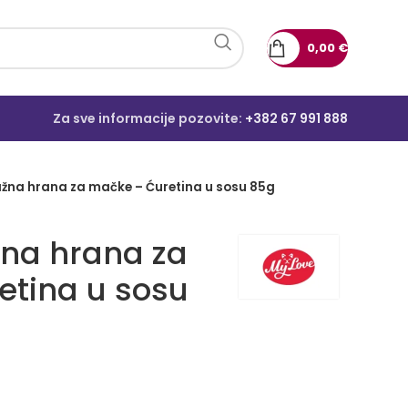
0,00
€
Za sve informacije pozovite:
+382 67 991 888
ažna hrana za mačke – Ćuretina u sosu 85g
žna hrana za
etina u sosu