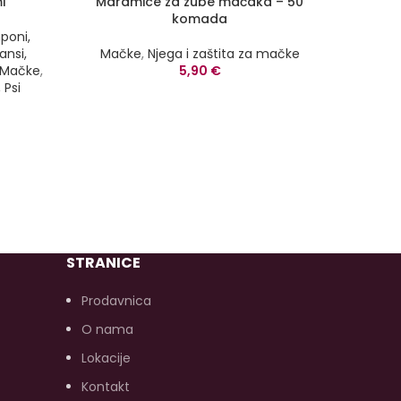
l
Maramice za zube mačaka – 50
WAUDOG
komada
PSE
poni,
ansi,
Mačke
,
Njega i zaštita za mačke
Opre
Mačke
,
5,90
€
povo
,
Psi
Duž
WAUDOG 
izbo
pasa. 
prav
mini
Izd
pouzd
STRANICE
njenog
razli
Prodavnica
prava k
O nama
Lokacije
Kontakt