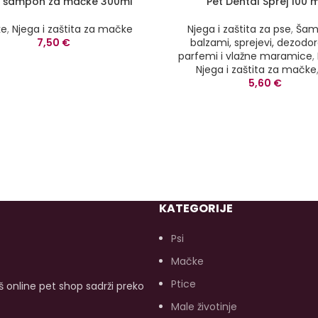
y šampon za mačke 300ml
Pet Dental Sprej 100 m
ke
,
Njega i zaštita za mačke
Njega i zaštita za pse
,
Šam
7,50
€
balzami, sprejevi, dezodor
parfemi i vlažne maramice
,
Njega i zaštita za mačke
5,60
€
KATEGORIJE
Psi
Mačke
Ptice
aš online pet shop sadrži preko
Male životinje