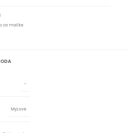
1
a za mačke
VODA
-
MyLove