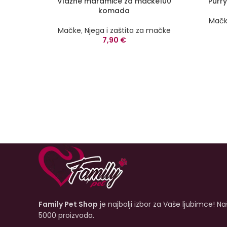
Vlažne maramice za mačke100
Purr
komada
Mač
Mačke
,
Njega i zaštita za mačke
7,90
€
Family Pet Shop
je najbolji izbor za Vaše ljubimce! N
5000 proizvoda.