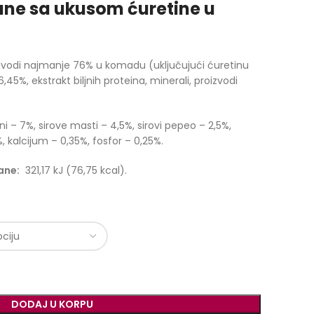
ane sa ukusom ćuretine u
izvodi najmanje 76% u komadu (uključujući ćuretinu
,45%, ekstrakt biljnih proteina, minerali, proizvodi
ni – 7%, sirove masti – 4,5%, sirovi pepeo – 2,5%,
, kalcijum – 0,35%, fosfor – 0,25%.
ane:
321,17 kJ (76,75 kcal).
DODAJ U KORPU