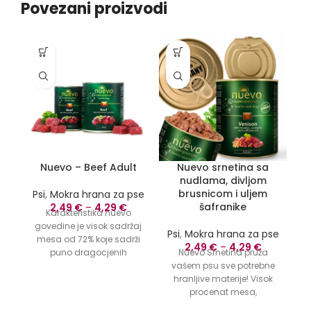
Povezani proizvodi
-1
Nuevo – Beef Adult
Nuevo srnetina sa
nudlama, divljom
brusnicom i uljem
Psi
,
Mokra hrana za pse
P
šafranike
2,49
€
–
4,29
€
Karakteristika nuevo
govedine je visok sadržaj
Psi
,
Mokra hrana za pse
mesa od 72% koje sadrži
2
2,49
€
–
4,29
€
puno dragocjenih
Nuevo Srnetina pruža
Um
proteina. Savršeno
vašem psu sve potrebne
U
izbalansiran i kompletan
hranljive materije! Visok
p
sa optimalnim nivoima
procenat mesa,
svih nutrijenata,
kombinovan s njokima i