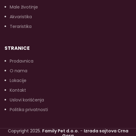
kg - 400 g, preko 20 kg –
Male životinje
800 g. Pakovanje: 800 g.
Akvaristika
Teraristika
STRANICE
Prodavnica
O nama
Lokacije
Kontakt
Uslovi korišćenja
Politika privatnosti
Copyright 2025.
Family Pet d.o.o.
-
Izrada sajtova Crna
Gora