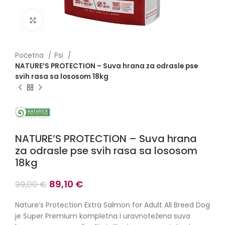
Click to enlarge
Početna
Psi
NATURE’S PROTECTION – Suva hrana za odrasle pse
svih rasa sa lososom 18kg
NATURE’S PROTECTION – Suva hrana
za odrasle pse svih rasa sa lososom
18kg
Originalna
Trenutna
89,10
€
99,00
€
cena
cena
je
je:
Nature’s Protection Extra Salmon for Adult All Breed Dog
bila:
89,10 €.
je Super Premium kompletna i uravnotežena suva