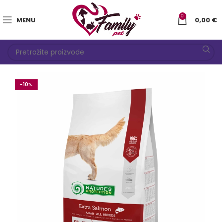
0
MENU
0,00
€
-10%