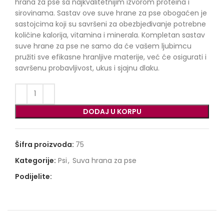
99,00 €.
hrana za pse sa najkvalitetnijim izvorom proteina i
sirovinama. Sastav ove suve hrane za pse obogaćen je
sastojcima koji su savršeni za obezbjeđivanje potrebne
količine kalorija, vitamina i minerala. Kompletan sastav
suve hrane za pse ne samo da će vašem ljubimcu
pružiti sve efikasne hranljive materije, već će osigurati i
savršenu probavljivost, ukus i sjajnu dlaku.
DODAJ U KORPU
Šifra proizvoda:
75
Kategorije:
Psi
,
Suva hrana za pse
Podijelite: