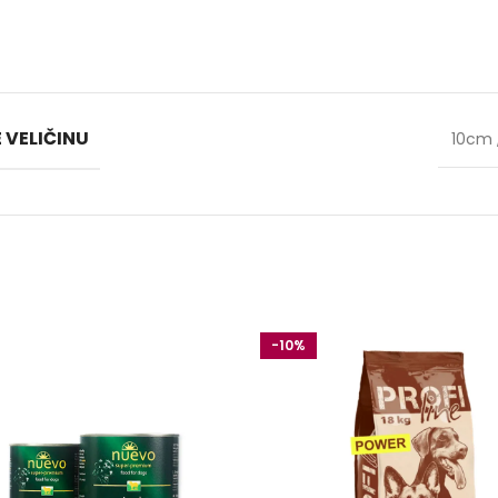
 VELIČINU
10cm
-10%