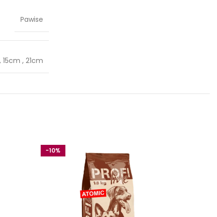
Pawise
,
15cm
,
21cm
-10%
-10%