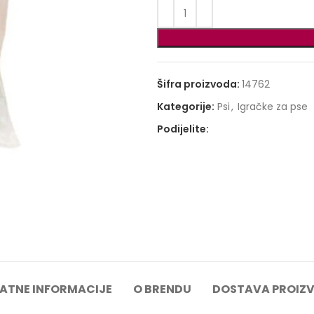
Šifra proizvoda:
14762
Kategorije:
Psi
,
Igračke za pse
Podijelite:
ATNE INFORMACIJE
O BRENDU
DOSTAVA PROIZ