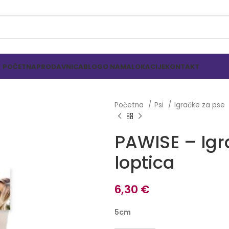
POČETNA
PRODAVNICA
BLOG
O NAMA
LOKACIJE
KONTAKT
Početna
Psi
Igračke za pse
PAWISE – Igr
loptica
6,30
€
5cm