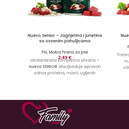
Nuevo Senior – Jagnjetina i junetina
Nue
sa ovsenim pahuljicama
Psi
,
Mokra hrana za pse
Treti
2,49
€
Izbalansirana kompletna ishrana –
nu
nuevo SENIOR
obezjbeđuje ispravan
od
odnos proteina, masti, ugljenih
jagnjet
hidrata, minerala i vitamina kako bi
kromp
se zadovoljile potrebe za ishranom
izbal
starijih pasa. Jagnjeće i juneće meso
najboljeg kvaliteta u kombinaciji sa
ovsenim pahuljicama nježno je za
želudac vašeg psa i podržava dug i
zdrav život.
Dostupna veličina od
400g.