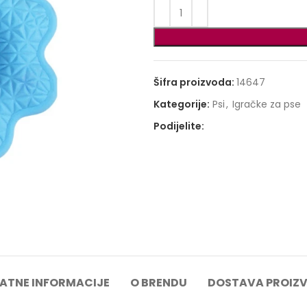
Šifra proizvoda:
14647
Kategorije:
Psi
,
Igračke za pse
Podijelite:
ATNE INFORMACIJE
O BRENDU
DOSTAVA PROIZ