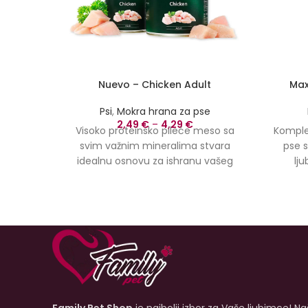
Nuevo – Chicken Adult
Max
Psi
,
Mokra hrana za pse
2,49
€
–
4,29
€
Visoko proteinsko pileće meso sa
Komple
svim važnim mineralima stvara
pse s
idealnu osnovu za ishranu vašeg
lj
psa. nuevo piletina je vrlo svarljiva,
Pakova
dobro se prihvaća i može pomoći u
Mlad p
poboljšanju stanja dlake. Odličan
Srednj
izvor životinjskih proteina odgovara
šten
karnivorskim karakteristikama psa.
veli
vi
elemen
razvo
veliči