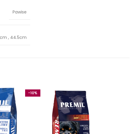
Pawise
4cm
,
44.5cm
-10%
-10%