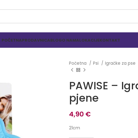
POČETNA
PRODAVNICA
BLOG
O NAMA
LOKACIJE
KONTAKT
Početna
Psi
Igračke za pse
PAWISE – Igr
pjene
4,90
€
21cm