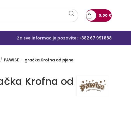
0,00
€
Za sve informacije pozovite:
+382 67 991 888
PAWISE – Igračka Krofna od pjene
ačka Krofna od