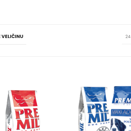
 VELIČINU
2