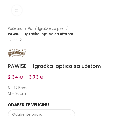
Click to enlarge
Početna
Psi
Igračke za pse
PAWISE – Igračka loptica sa užetom
PAWISE – Igračka loptica sa užetom
2,34
€
–
3,73
€
S – 17.5cm
M – 20cm
ODABERITE VELIČINU