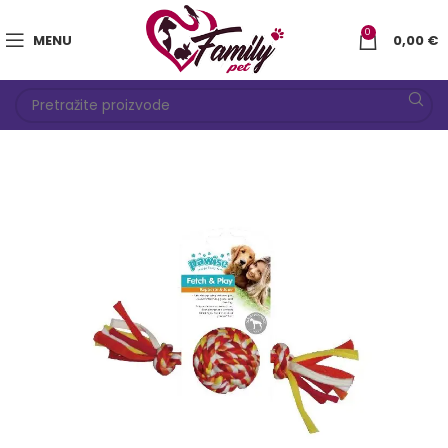
0
MENU
0,00
€