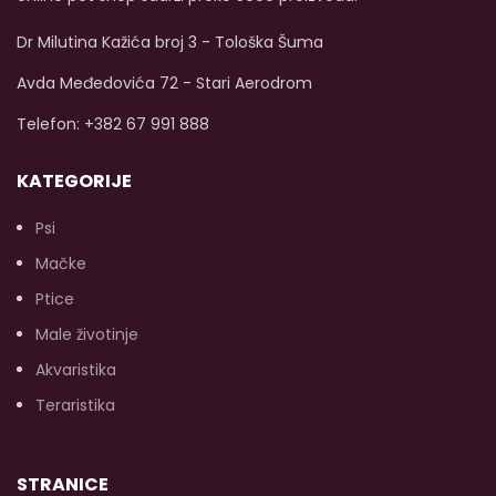
kompletnu hranu.
Dostupna veličina od
Dr Milutina Kažića broj 3 - Tološka Šuma
400g.
Avda Međedovića 72 - Stari Aerodrom
Telefon: +382 67 991 888
KATEGORIJE
Psi
Mačke
Ptice
Male životinje
Akvaristika
Teraristika
STRANICE