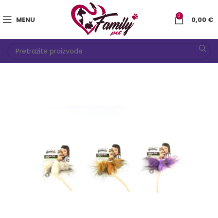
0
MENU
0,00
€