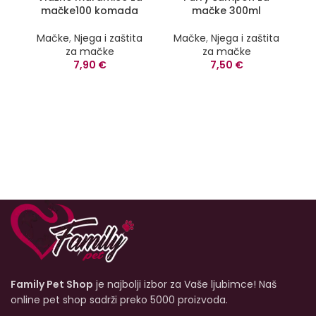
mačke100 komada
mačke 300ml
Mačke
,
Njega i zaštita
Mačke
,
Njega i zaštita
za mačke
za mačke
7,90
€
7,50
€
Family Pet Shop
je najbolji izbor za Vaše ljubimce! Naš
online pet shop sadrži preko 5000 proizvoda.