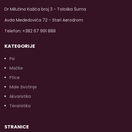
pokretljivost vašeg psa.
Bez vještačkih boja, bez
Dr Milutina Kažića broj 3 - Tološka Šuma
aroma ili konzervansa od
početka!
Dostupna
Avda Međedovića 72 - Stari Aerodrom
veličina od 400g.
Telefon: +382 67 991 888
KATEGORIJE
Psi
Mačke
Ptice
Male životinje
Akvaristika
Teraristika
STRANICE