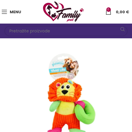
0
MENU
0,00
€