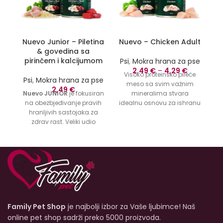
Nuevo Junior – Piletina
Nuevo – Chicken Adult
& govedina sa
pirinčem i kalcijumom
Psi
,
Mokra hrana za pse
Ps
2,49
€
–
4,29
€
Visoko proteinsko pileće
Psi
,
Mokra hrana za pse
meso sa svim važnim
g
2,49
€
Nuevo JUNIOR
je fokusiran
mineralima stvara
m
na obezbjeđivanje pravih
idealnu osnovu za ishranu
hranljivih sastojaka za
vašeg psa. nuevo piletina
zdrav rast. Veliki udio
je vrlo svarljiva, dobro se
i
svježe piletine i govedine
prihvaća i može pomoći u
sadrži bjelančevine mesa
poboljšanju stanja dlake.
visoke biološke vrijednosti.
Odličan izvor životinjskih
nuevo Chicken and Beef
proteina odgovara
mi
JUNIOR je uravnotežena
karnivorskim
je
kompletna ishrana sa
karakteristikama psa.
pravilnim nivoom proteina,
masti, minerala i
Family Pet Shop
je najbolji izbor za Vaše ljubimce! Naš
vitamina. Formulisan je
da podrži imunitet i
online pet shop sadrži preko 5000 proizvoda.